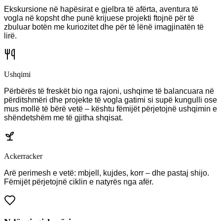
Ekskursione në hapësirat e gjelbra të afërta, aventura të
vogla në kopsht dhe punë krijuese projekti ftojnë për të
zbuluar botën me kuriozitet dhe për të lënë imagjinatën të
lirë.
Ushqimi
Përbërës të freskët bio nga rajoni, ushqime të balancuara në
përditshmëri dhe projekte të vogla gatimi si supë kungulli ose
mus mollë të bërë vetë – kështu fëmijët përjetojnë ushqimin e
shëndetshëm me të gjitha shqisat.
Ackerracker
Arë perimesh e vetë: mbjell, kujdes, korr – dhe pastaj shijo.
Fëmijët përjetojnë ciklin e natyrës nga afër.