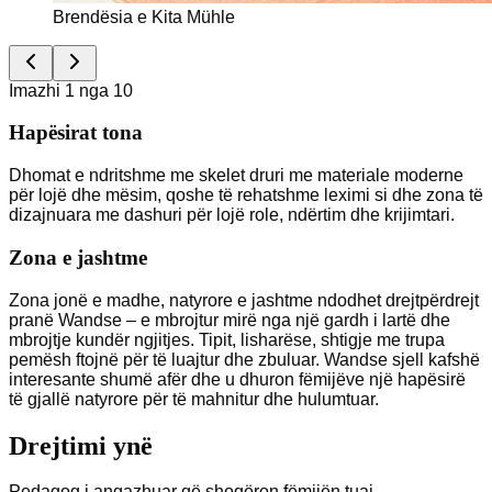
Brendësia e Kita Mühle
Imazhi 1 nga 10
Hapësirat tona
Dhomat e ndritshme me skelet druri me materiale moderne
për lojë dhe mësim, qoshe të rehatshme leximi si dhe zona të
dizajnuara me dashuri për lojë role, ndërtim dhe krijimtari.
Zona e jashtme
Zona jonë e madhe, natyrore e jashtme ndodhet drejtpërdrejt
pranë Wandse – e mbrojtur mirë nga një gardh i lartë dhe
mbrojtje kundër ngjitjes. Tipit, lisharëse, shtigje me trupa
pemësh ftojnë për të luajtur dhe zbuluar. Wandse sjell kafshë
interesante shumë afër dhe u dhuron fëmijëve një hapësirë
të gjallë natyrore për të mahnitur dhe hulumtuar.
Drejtimi ynë
Pedagog i angazhuar që shoqëron fëmijën tuaj