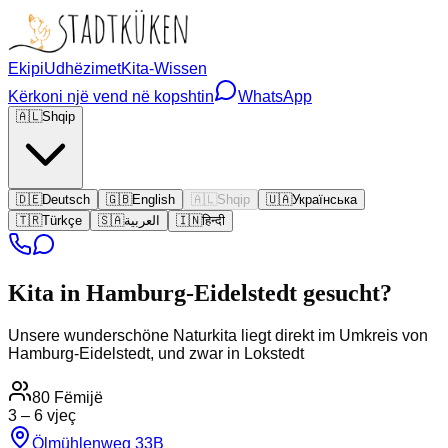
Ekipi
Udhëzimet
Kita-Wissen
Kërkoni një vend në kopshtin
WhatsApp
🇦🇱
Shqip
🇩🇪
Deutsch
🇬🇧
English
🇦🇱
Shqip
🇺🇦
Українська
🇹🇷
Türkçe
🇸🇦
العربية
🇮🇳
हिन्दी
Kita in
Hamburg-Eidelstedt
gesucht?
Unsere wunderschöne Naturkita liegt direkt im Umkreis von
Hamburg-Eidelstedt, und zwar in Lokstedt
80
Fëmijë
3 – 6 vjeç
Ölmühlenweg 33B