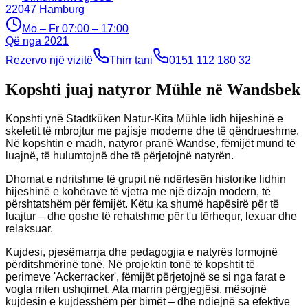
22047
Hamburg
Mo – Fr 07:00 – 17:00
Që nga
2021
Rezervo një vizitë
Thirr tani
0151 112 180 32
Kopshti juaj natyror Mühle në Wandsbek
Kopshti ynë Stadtküken Natur-Kita Mühle lidh hijeshinë e
skeletit të mbrojtur me pajisje moderne dhe të qëndrueshme.
Në kopshtin e madh, natyror pranë Wandse, fëmijët mund të
luajnë, të hulumtojnë dhe të përjetojnë natyrën.
Dhomat e ndritshme të grupit në ndërtesën historike lidhin
hijeshinë e kohërave të vjetra me një dizajn modern, të
përshtatshëm për fëmijët. Këtu ka shumë hapësirë për të
luajtur – dhe qoshe të rehatshme për t'u tërhequr, lexuar dhe
relaksuar.
Kujdesi, pjesëmarrja dhe pedagogjia e natyrës formojnë
përditshmërinë tonë. Në projektin tonë të kopshtit të
perimeve 'Ackerracker', fëmijët përjetojnë se si nga farat e
vogla rriten ushqimet. Ata marrin përgjegjësi, mësojnë
kujdesin e kujdesshëm për bimët – dhe ndiejnë sa efektive