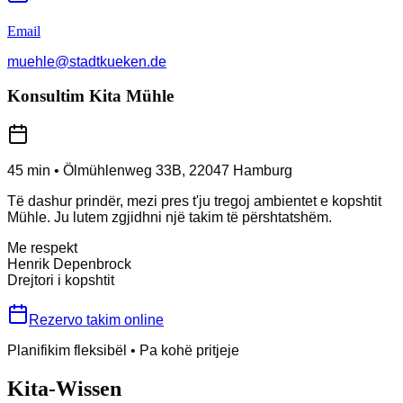
Email
muehle@stadtkueken.de
Konsultim Kita Mühle
45 min
•
Ölmühlenweg 33B
,
22047
Hamburg
Të dashur prindër, mezi pres t'ju tregoj ambientet e kopshtit
Mühle. Ju lutem zgjidhni një takim të përshtatshëm.
Me respekt
Henrik Depenbrock
Drejtori i kopshtit
Rezervo takim online
Planifikim fleksibël
•
Pa kohë pritjeje
Kita-Wissen