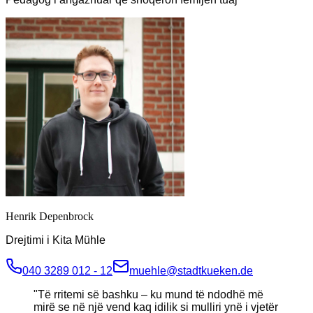
Henrik Depenbrock
Drejtimi i Kita Mühle
040 3289 012 - 12
muehle@stadtkueken.de
"
Të rritemi së bashku – ku mund të ndodhë më
mirë se në një vend kaq idilik si mulliri ynë i vjetër