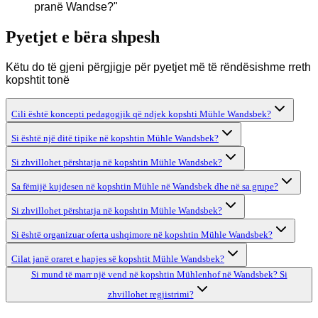
pranë Wandse?
"
Pyetjet e bëra shpesh
Këtu do të gjeni përgjigje për pyetjet më të rëndësishme rreth
kopshtit tonë
Cili është koncepti pedagogjik që ndjek kopshti Mühle Wandsbek?
Si është një ditë tipike në kopshtin Mühle Wandsbek?
Si zhvillohet përshtatja në kopshtin Mühle Wandsbek?
Sa fëmijë kujdesen në kopshtin Mühle në Wandsbek dhe në sa grupe?
Si zhvillohet përshtatja në kopshtin Mühle Wandsbek?
Si është organizuar oferta ushqimore në kopshtin Mühle Wandsbek?
Cilat janë oraret e hapjes së kopshtit Mühle Wandsbek?
Si mund të marr një vend në kopshtin Mühlenhof në Wandsbek? Si
zhvillohet regjistrimi?