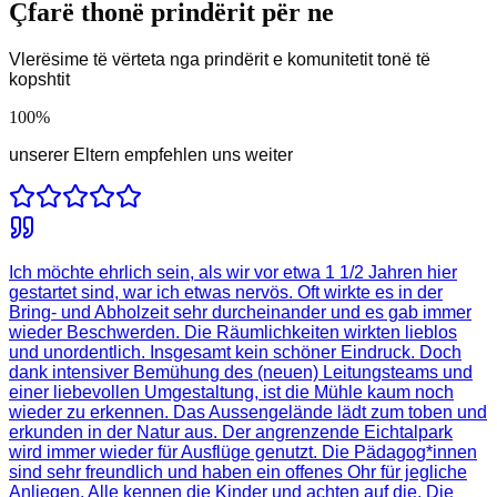
Çfarë thonë prindërit për ne
Vlerësime të vërteta nga prindërit e komunitetit tonë të
kopshtit
100
%
unserer Eltern empfehlen uns weiter
Ich möchte ehrlich sein, als wir vor etwa 1 1/2 Jahren hier
gestartet sind, war ich etwas nervös. Oft wirkte es in der
Bring- und Abholzeit sehr durcheinander und es gab immer
wieder Beschwerden. Die Räumlichkeiten wirkten lieblos
und unordentlich. Insgesamt kein schöner Eindruck. Doch
dank intensiver Bemühung des (neuen) Leitungsteams und
einer liebevollen Umgestaltung, ist die Mühle kaum noch
wieder zu erkennen. Das Aussengelände lädt zum toben und
erkunden in der Natur aus. Der angrenzende Eichtalpark
wird immer wieder für Ausflüge genutzt. Die Pädagog*innen
sind sehr freundlich und haben ein offenes Ohr für jegliche
Anliegen. Alle kennen die Kinder und achten auf die. Die