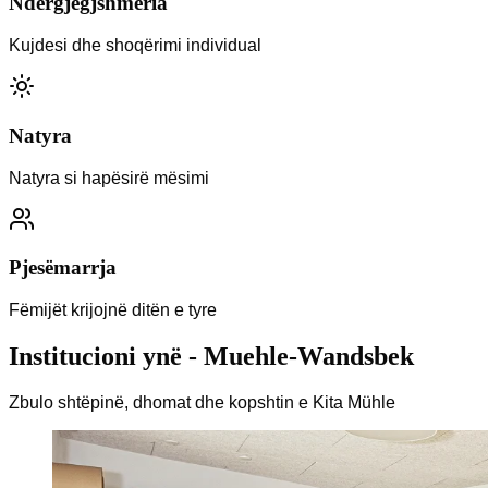
Ndërgjegjshmëria
Kujdesi dhe shoqërimi individual
Natyra
Natyra si hapësirë mësimi
Pjesëmarrja
Fëmijët krijojnë ditën e tyre
Institucioni ynë
-
Muehle-Wandsbek
Zbulo shtëpinë, dhomat dhe kopshtin e Kita Mühle