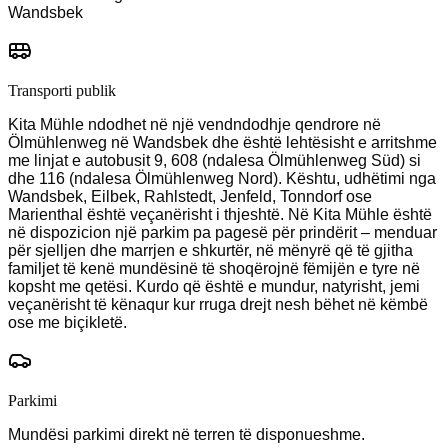
Wandsbek
Transporti publik
Kita Mühle ndodhet në një vendndodhje qendrore në
Ölmühlenweg në Wandsbek dhe është lehtësisht e arritshme
me linjat e autobusit 9, 608 (ndalesa Ölmühlenweg Süd) si
dhe 116 (ndalesa Ölmühlenweg Nord). Kështu, udhëtimi nga
Wandsbek, Eilbek, Rahlstedt, Jenfeld, Tonndorf ose
Marienthal është veçanërisht i thjeshtë. Në Kita Mühle është
në dispozicion një parkim pa pagesë për prindërit – menduar
për sjelljen dhe marrjen e shkurtër, në mënyrë që të gjitha
familjet të kenë mundësinë të shoqërojnë fëmijën e tyre në
kopsht me qetësi. Kurdo që është e mundur, natyrisht, jemi
veçanërisht të kënaqur kur rruga drejt nesh bëhet në këmbë
ose me biçikletë.
Parkimi
Mundësi parkimi direkt në terren të disponueshme.