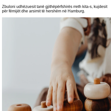
Zbuloni udhëzuesit tanë gjithëpërfshirës rreth kita-s, kujdesit
për fëmijët dhe arsimit të hershëm në Hamburg.