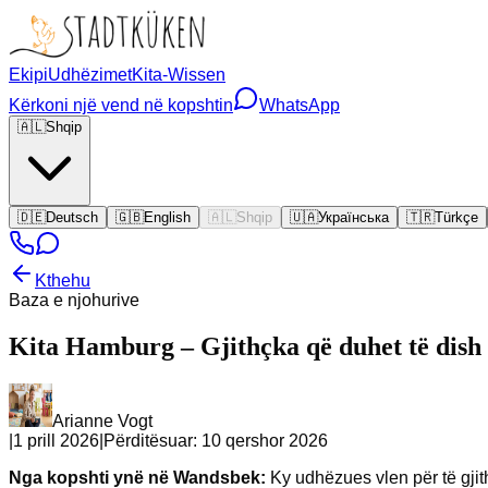
Ekipi
Udhëzimet
Kita-Wissen
Kërkoni një vend në kopshtin
WhatsApp
🇦🇱
Shqip
🇩🇪
Deutsch
🇬🇧
English
🇦🇱
Shqip
🇺🇦
Українська
🇹🇷
Türkçe
Kthehu
Baza e njohurive
Kita Hamburg – Gjithçka që duhet të dis
Arianne Vogt
|
1 prill 2026
|
Përditësuar:
10 qershor 2026
Nga kopshti ynë në Wandsbek:
Ky udhëzues vlen për të gji