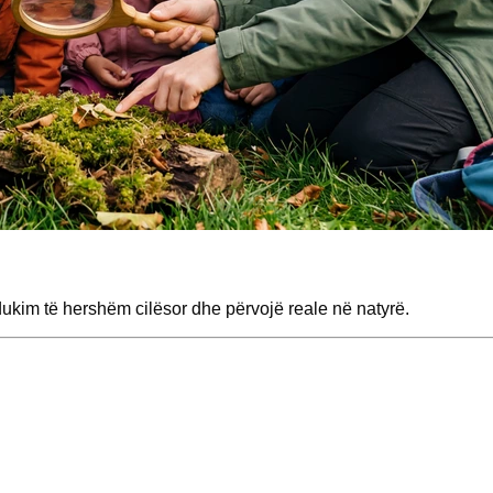
im të hershëm cilësor dhe përvojë reale në natyrë.