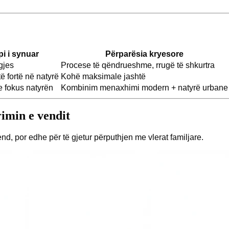
pi i synuar
Përparësia kryesore
agjes
Procese të qëndrueshme, rrugë të shkurtra
ë fortë në natyrë
Kohë maksimale jashtë
 fokus natyrën
Kombinim menaxhimi modern + natyrë urbane
rimin e vendit
nd, por edhe për të gjetur përputhjen me vlerat familjare.