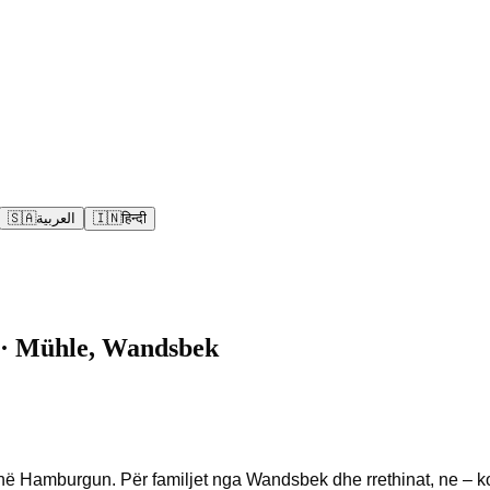
🇸🇦
العربية
🇮🇳
हिन्दी
h · Mühle, Wandsbek
thë Hamburgun. Për familjet nga Wandsbek dhe rrethinat, ne – 