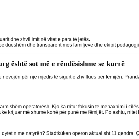
rit dhe zhvillimit në vitet e para të jetës.
pektueshëm dhe transparent mes familjeve dhe ekipit pedagogji
urg është sot më e rëndësishme se kurrë
 nevojën për një mjedis të sigurt e zhvillues për fëmijën. Prand
armishëm operatorësh. Kjo ka rritur fokusin te menaxhimi i cilësi
duke krijuar më shumë kohë për punë me fëmijët. Po ashtu, rritet
qytetin me natyrën? Stadtküken operon aktualisht 11 qendra. Ç