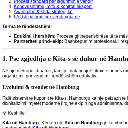
Procesi standard për sigurimin e vendit
Këndvështrime, mite & kontroll eksperti
Avantazhe & sfida strategjike
FAQ & ndihmë për vendimmarrje
Terma të rëndësishëm:
Edukimi i hershëm:
Procese gjithëpërfshirëse të të mësua
Partneriteti prind–ekip:
Bashkëpunim profesional, i res
1. Pse zgjedhja e Kita-s së duhur në Hamb
Në një metropol dinamik, familjet balancojnë ritmin e punës me
organizimi, por vendim i rëndësishëm edukativ.
Evoluimi & trendet në Hamburg
Falë sistemit të kuponit të Kita-s, Hamburgu ka një peizazh të l
dixhitalizimi: mjetet moderne lirojnë ekipin nga administrata, 
💡 Keshille:
Kita në Hamburg:
Kërkon një
Kita në Hamburg
që kombinon 
vendndodhjet:
Kita në Hamburg