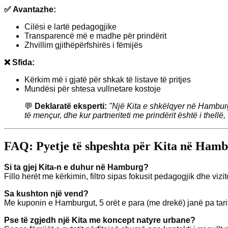
✅ Avantazhe:
Cilësi e lartë pedagogjike
Transparencë më e madhe për prindërit
Zhvillim gjithëpërfshirës i fëmijës
❌ Sfida:
Kërkim më i gjatë për shkak të listave të pritjes
Mundësi për shtesa vullnetare kostoje
💬
Deklaratë eksperti:
"Një Kita e shkëlqyer në Hambur
të mençur, dhe kur partneriteti me prindërit është i thellë
FAQ: Pyetje të shpeshta për Kita në Ham
Si ta gjej Kita-n e duhur në Hamburg?
Fillo herët me kërkimin, filtro sipas fokusit pedagogjik dhe vizit
Sa kushton një vend?
Me kuponin e Hamburgut, 5 orët e para (me drekë) janë pa tarifë
Pse të zgjedh një Kita me koncept natyre urbane?