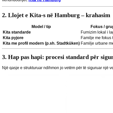
2. Llojet e Kita-s në Hamburg – krahasim
Model / tip
Fokus / gru
Kita standarde
Furnizim lokal i l
Kita pyjore
Familje me fokus t
Kita me profil modern (p.sh. Stadtküken)
Familje urbane me
3. Hap pas hapi: procesi standard për sigu
Një qasje e strukturuar ndihmon jo vetëm për të siguruar një ve