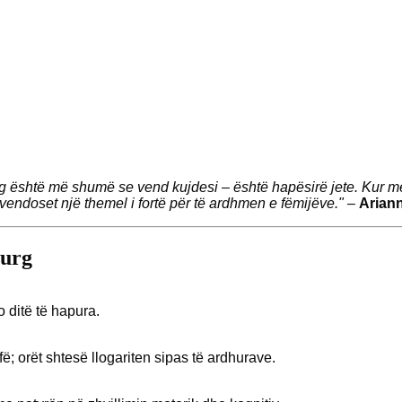
g është më shumë se vend kujdesi – është hapësirë jete. Kur 
, vendoset një themel i fortë për të ardhmen e fëmijëve."
–
Arian
burg
o ditë të hapura.
; orët shtesë llogariten sipas të ardhurave.