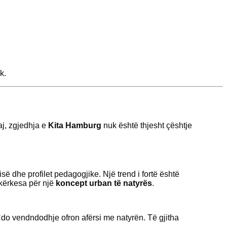
k.
aj, zgjedhja e
Kita Hamburg
nuk është thjesht çështje
së dhe profilet pedagogjike. Një trend i fortë është
 kërkesa për një
koncept urban të natyrës
.
do vendndodhje ofron afërsi me natyrën. Të gjitha