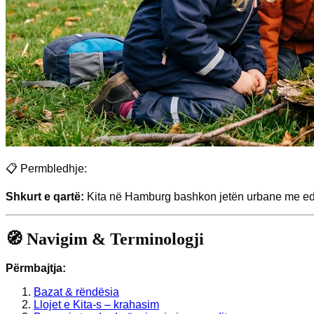
📋 Permbledhje:
Shkurt e qartë:
Kita në Hamburg bashkon jetën urbane me eduk
🧭 Navigim & Terminologji
Përmbajtja:
Bazat & rëndësia
Llojet e Kita-s – krahasim