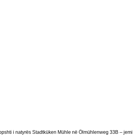
kopshti i natyrës Stadtküken Mühle në Ölmühlenweg 33B – jemi