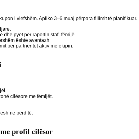
on i vlefshëm. Apliko 3–6 muaj përpara fillimit të planifikuar.
ljare.
ve dhe pyet për raportin staf–fëmijë.
 hershëm është avantazh.
t për partneritet aktiv me ekipin.
i
jël.
ohë cilësore me fëmijët.
ueshme përditë.
me profil cilësor