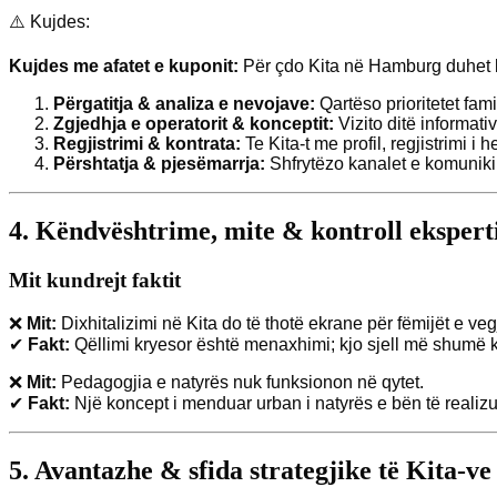
⚠️ Kujdes:
Kujdes me afatet e kuponit:
Për çdo Kita në Hamburg duhet kup
Përgatitja & analiza e nevojave:
Qartëso prioritetet fami
Zgjedhja e operatorit & konceptit:
Vizito ditë informati
Regjistrimi & kontrata:
Te Kita-t me profil, regjistrimi i
Përshtatja & pjesëmarrja:
Shfrytëzo kanalet e komunikimi
4. Këndvështrime, mite & kontroll ekspert
Mit kundrejt faktit
❌
Mit:
Dixhitalizimi në Kita do të thotë ekrane për fëmijët e veg
✔
Fakt:
Qëllimi kryesor është menaxhimi; kjo sjell më shumë k
❌
Mit:
Pedagogjia e natyrës nuk funksionon në qytet.
✔
Fakt:
Një koncept i menduar urban i natyrës e bën të realiz
5. Avantazhe & sfida strategjike të Kita-ve 