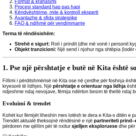
Format & krahasimi
Procesi standard hap pas hapi
Këndvështrime, mite & kontroll eksperti
Avantazhe & sfida strategjike
FAQ & ndihmë për vendimmarrje
Terma të rëndësishëm:
Strehë e sigurt:
Roli i prindit (dhe më vonë i personit ky
Objekt tranzicioni:
Një send i njohur nga shtëpia (lodër 
1. Pse një përshtatje e butë në Kita është 
Fillimi i përditshmërisë në Kita ose në çerdhe për foshnja ësh
kryesorë të lidhjes. Një
përshtatje e orientuar nga lidhja
ësht
ndjeshme ndaj nevojave, fëmija ndërton besim të thellë ndaj bo
Evoluimi & trendet
Kohët kur fëmijët liheshin mes lotësh te dera e Kita-s ditën e
Trendët aktualë theksojnë rëndësinë e një
partneriteti prind–
përdoren me qëllim për të nxitur
sjelljen eksploruese
dhe për t