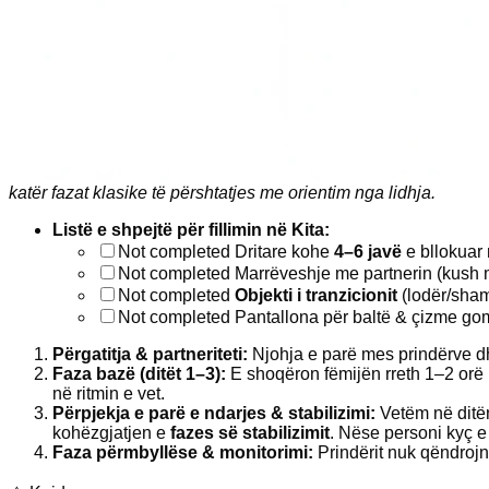
katër fazat klasike të përshtatjes me orientim nga lidhja.
Listë e shpejtë për fillimin në Kita:
Not completed
Dritare kohe
4–6 javë
e bllokuar 
Not completed
Marrëveshje me partnerin (kush me
Not completed
Objekti i tranzicionit
(lodër/sham
Not completed
Pantallona për baltë & çizme gome
Përgatitja & partneriteti:
Njohja e parë mes prindërve 
Faza bazë (ditët 1–3):
E shoqëron fëmijën rreth 1–2 orë në
në ritmin e vet.
Përpjekja e parë e ndarjes & stabilizimi:
Vetëm në ditën
kohëzgjatjen e
fazes së stabilizimit
. Nëse personi kyç e 
Faza përmbyllëse & monitorimi:
Prindërit nuk qëndrojn