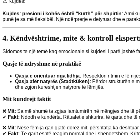
⚠️ Kujdes:
Kujdes: presioni i kohës është “kurth” për shpirtin:
Armiku 
punë je sa më fleksibël. Një ndërprerje e detyruar dhe e par
4. Këndvështrime, mite & kontroll ekspert
Sidomos te një temë kaq emocionale si kujdesi i parë jashtë fa
Qasje të ndryshme në praktikë
Qasja e orientuar nga lidhja:
Respekton ritmin e fëmijës
Qasja afër natyrës (Stadtküken):
Përdor strukturën e mo
dhe zgjon kureshtjen natyrore të fëmijës.
Mit kundrejt faktit
❌
Mit:
Sa më shumë ta zgjas lamtumirën në mëngjes dhe të për
✔
Fakt:
Ndodh e kundërta. Ritualet e shkurtra, të qarta dhe të ng
❌
Mit:
Nëse fëmija qan gjatë dorëzimit, përshtatja ka dështuar.
✔
Fakt:
Të qarit është reagim normal dhe i shëndetshëm. Krite