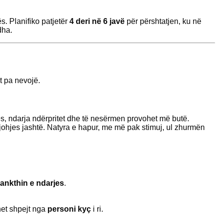
. Planifiko patjetër
4 deri në 6 javë
për përshtatjen, ku në
dha.
t pa nevojë.
es, ndarja ndërpritet dhe të nesërmen provohet më butë.
njohjes jashtë. Natyra e hapur, me më pak stimuj, ul zhurmën
ankthin e ndarjes
.
het shpejt nga
personi kyç
i ri.