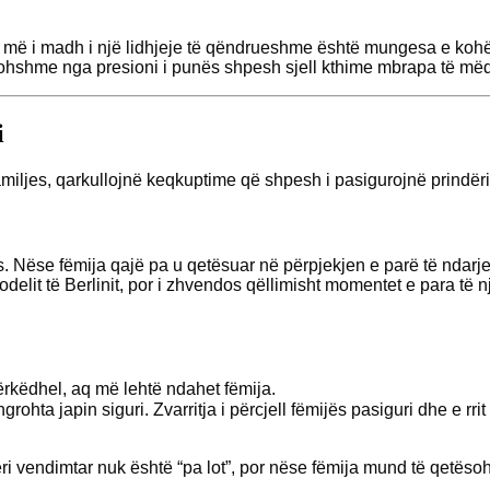
më i madh i një lidhjeje të qëndrueshme është mungesa e kohës
akohshme nga presioni i punës shpesh sjell kthime mbrapa të më
i
miljes, qarkullojnë keqkuptime që shpesh i pasigurojnë prindëri
. Nëse fëmija qajë pa u qetësuar në përpjekjen e parë të ndarj
delit të Berlinit, por i zhvendos qëllimisht momentet e para të 
këdhel, aq më lehtë ndahet fëmija.
rohta japin siguri. Zvarritja i përcjell fëmijës pasiguri dhe e rrit
ri vendimtar nuk është “pa lot”, por nëse fëmija mund të qetëso