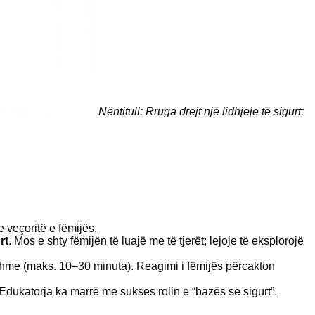
Nëntitull: Rruga drejt një lidhjeje të sigurt:
 veçoritë e fëmijës.
rt
. Mos e shty fëmijën të luajë me të tjerët; lejoje të eksplorojë
jshme (maks. 10–30 minuta). Reagimi i fëmijës përcakton
 Edukatorja ka marrë me sukses rolin e “bazës së sigurt”.