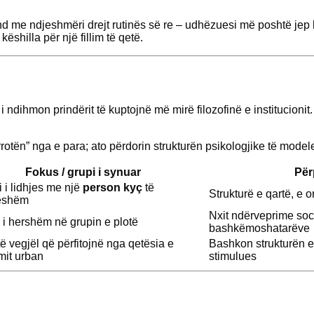
 me ndjeshmëri drejt rutinës së re – udhëzuesi më poshtë jep kë
ëshilla për një fillim të qetë.
i ndihmon prindërit të kuptojnë më mirë filozofinë e institucio
 rrotën” nga e para; ato përdorin strukturën psikologjike të mod
Fokus / grupi i synuar
Për
 i lidhjes me një
person kyç
të
Strukturë e qartë, e 
eshëm
Nxit ndërveprime so
 i hershëm në grupin e plotë
bashkëmoshatarëve
ë vegjël që përfitojnë nga qetësia e
Bashkon strukturën e
mit urban
stimulues