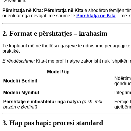
💡 Keshille:
Përshtatja në Kita:
Përshtatja në Kita
e shoqëron fëmijën tënd
orientuar nga nevojat: më shumë te
Përshtatja në Kita
– me 7 k
2. Format e përshtatjes – krahasim
Të kuptuarit më në thellësi i qasjeve të ndryshme pedagogjike 
praktikë.
E rëndësishme:
Kita-t me profil natyre zakonisht nuk “shpikën
Model / tip
Ndërtimi
Modeli i Berlinit
qëndru
Modeli i Mynihut
Integrim
Përshtatje e mbështetur nga natyra
(p.sh. mbi
Fëmijë t
bazën e Berlinit)
gjelbëri
3. Hap pas hapi: procesi standard