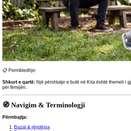
📋 Permbledhje:
Shkurt e qartë:
Një përshtatje e butë në Kita është themeli i 
për fëmijën.
🧭 Navigim & Terminologji
Përmbajtja:
Bazat & rëndësia