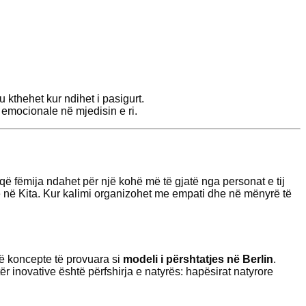
u kthehet kur ndihet i pasigurt.
 emocionale në mjedisin e ri.
që fëmija ndahet për një kohë më të gjatë nga personat e tij
në Kita. Kur kalimi organizohet me empati dhe në mënyrë të
në koncepte të provuara si
modeli i përshtatjes në Berlin
.
r inovative është përfshirja e natyrës: hapësirat natyrore