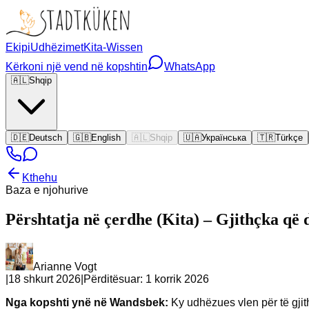
Ekipi
Udhëzimet
Kita-Wissen
Kërkoni një vend në kopshtin
WhatsApp
🇦🇱
Shqip
🇩🇪
Deutsch
🇬🇧
English
🇦🇱
Shqip
🇺🇦
Українська
🇹🇷
Türkçe
Kthehu
Baza e njohurive
Përshtatja në çerdhe (Kita) – Gjithçka që
Arianne Vogt
|
18 shkurt 2026
|
Përditësuar:
1 korrik 2026
Nga kopshti ynë në Wandsbek:
Ky udhëzues vlen për të gji