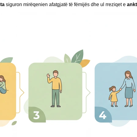
ita
siguron mirëqenien afatgjatë të fëmijës dhe ul rreziqet e
ankt