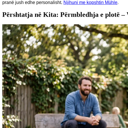
pranë jush edhe personalisht.
Njihuni me kopshtin Mühle
.
Përshtatja në Kita: Përmbledhja e plotë 