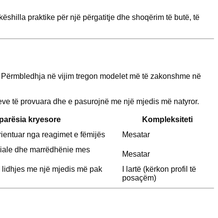
shilla praktike për një përgatitje dhe shoqërim të butë, të
nit. Përmbledhja në vijim tregon modelet më të zakonshme në
eleve të provuara dhe e pasurojnë me një mjedis më natyror.
parësia kryesore
Kompleksiteti
orientuar nga reagimet e fëmijës
Mesatar
ciale dhe marrëdhënie mes
Mesatar
 lidhjes me një mjedis më pak
I lartë (kërkon profil të
posaçëm)