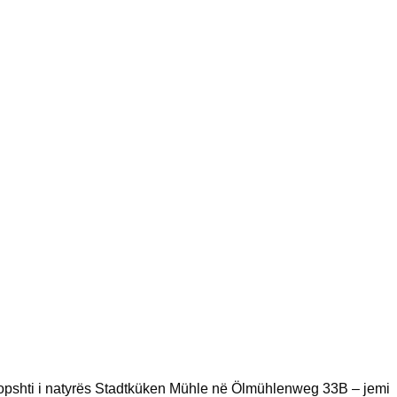
kopshti i natyrës Stadtküken Mühle në Ölmühlenweg 33B – jemi