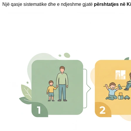
Një qasje sistematike dhe e ndjeshme gjatë
përshtatjes në K