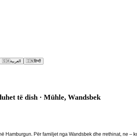
🇸🇦
العربية
🇮🇳
हिन्दी
 duhet të dish · Mühle, Wandsbek
thë Hamburgun. Për familjet nga Wandsbek dhe rrethinat, ne – 