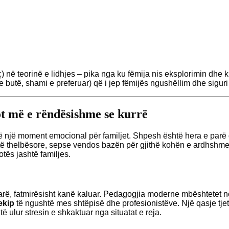
ç) në teorinë e lidhjes – pika nga ku fëmija nis eksplorimin dhe k
e butë, shami e preferuar) që i jep fëmijës ngushëllim dhe siguri
sot më e rëndësishme se kurrë
të një moment emocional për familjet. Shpesh është hera e parë 
ë thelbësore, sepse vendos bazën për gjithë kohën e ardhshme 
tës jashtë familjes.
 parë, fatmirësisht kanë kaluar. Pedagogjia moderne mbështetet 
ekip
të ngushtë mes shtëpisë dhe profesionistëve. Një qasje tjetë
ë ulur stresin e shkaktuar nga situatat e reja.