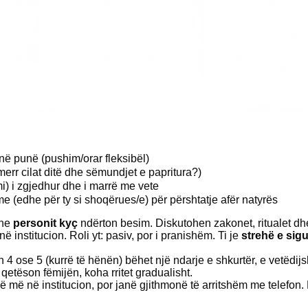
në punë (pushim/orar fleksibël)
rr cilat ditë dhe sëmundjet e papritura?)
i) i zgjedhur dhe i marrë me vete
 (edhe për ty si shoqërues/e) për përshtatje afër natyrës
dhe
personit kyç
ndërton besim. Diskutohen zakonet, ritualet dhe
 institucion. Roli yt: pasiv, por i pranishëm. Ti je
strehë e sigu
 4 ose 5 (kurrë të hënën) bëhet një ndarje e shkurtër, e vetëdi
qetëson fëmijën, koha rritet gradualisht.
ë më në institucion, por janë gjithmonë të arritshëm me telefon.