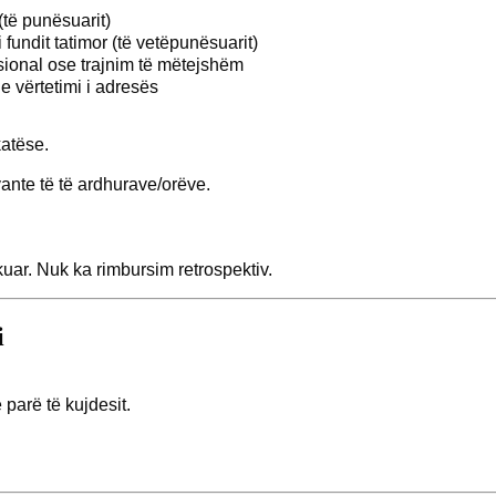
(të punësuarit)
i fundit tatimor (të vetëpunësuarit)
ional ose trajnim të mëtejshëm
he vërtetimi i adresës
atëse.
ante të të ardhurave/orëve.
ikuar. Nuk ka rimbursim retrospektiv.
i
 parë të kujdesit.