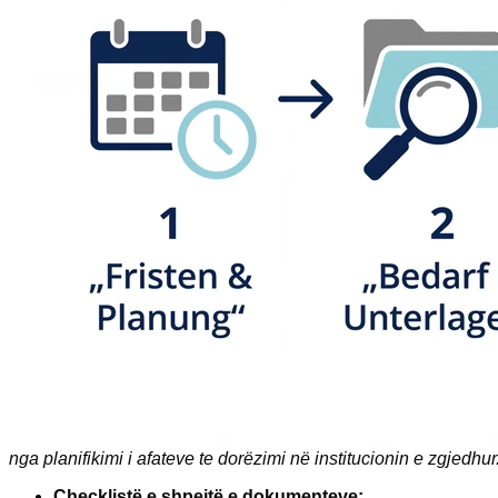
nga planifikimi i afateve te dorëzimi në institucionin e zgjedhur
Checklistë e shpejtë e dokumenteve: