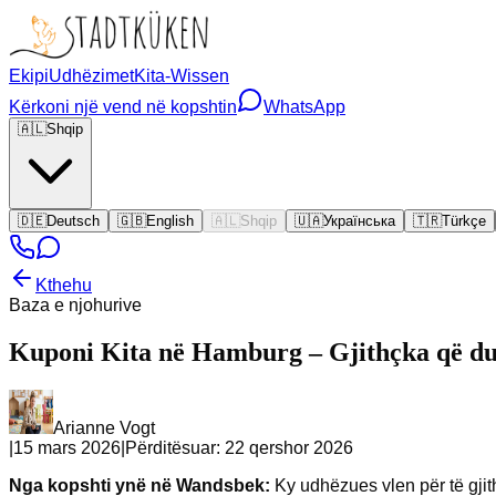
Ekipi
Udhëzimet
Kita-Wissen
Kërkoni një vend në kopshtin
WhatsApp
🇦🇱
Shqip
🇩🇪
Deutsch
🇬🇧
English
🇦🇱
Shqip
🇺🇦
Українська
🇹🇷
Türkçe
Kthehu
Baza e njohurive
Kuponi Kita në Hamburg – Gjithçka që du
Arianne Vogt
|
15 mars 2026
|
Përditësuar:
22 qershor 2026
Nga kopshti ynë në Wandsbek:
Ky udhëzues vlen për të gji