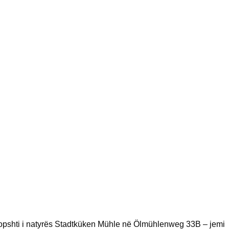
kopshti i natyrës Stadtküken Mühle në Ölmühlenweg 33B – jemi