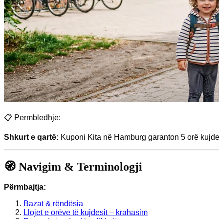
📋 Permbledhje:
Shkurt e qartë:
Kuponi Kita në Hamburg garanton 5 orë kujdes 
🧭 Navigim & Terminologji
Përmbajtja:
Bazat & rëndësia
Llojet e orëve të kujdesit – krahasim