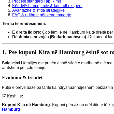
Procesi standard i aplikimit
Këndvështrime, mite & kontroll eksperti
Avantazhe & sfida strategjike
FAQ & ndihmë për vendimmarrje
Terma të rëndësishëm:
E drejta ligjore:
Çdo fëmijë në Hamburg ka të drejtë për 
Dëshmia e nevojës (Bedarfsnachweis):
Dokument forma
1. Pse kuponi Kita në Hamburg është sot m
Balancimi i familjes me punën është sfidë e madhe në një met
arritshëm për çdo fëmijë.
Evoluimi & trendet
Futja e orëve bazë pa tarifë ka ndryshuar ndjeshëm peizazhin e
💡 Keshille:
Kuponi Kita në Hamburg:
Kuponi përcakton orët ditore të kuj
Hamburg