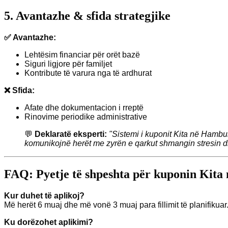
5. Avantazhe & sfida strategjike
✅ Avantazhe:
Lehtësim financiar për orët bazë
Siguri ligjore për familjet
Kontribute të varura nga të ardhurat
❌ Sfida:
Afate dhe dokumentacion i rreptë
Rinovime periodike administrative
💬
Deklaratë eksperti:
"Sistemi i kuponit Kita në Hambur
komunikojnë herët me zyrën e qarkut shmangin stresin d
FAQ: Pyetje të shpeshta për kuponin Kit
Kur duhet të aplikoj?
Më herët 6 muaj dhe më vonë 3 muaj para fillimit të planifikuar
Ku dorëzohet aplikimi?