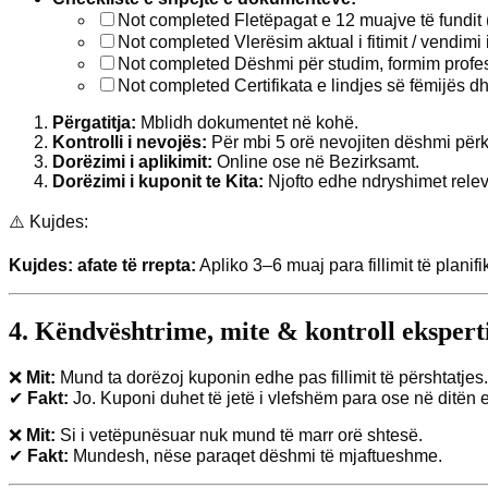
Not completed
Fletëpagat e 12 muajve të fundit 
Not completed
Vlerësim aktual i fitimit / vendimi 
Not completed
Dëshmi për studim, formim profes
Not completed
Certifikata e lindjes së fëmijës d
Përgatitja:
Mblidh dokumentet në kohë.
Kontrolli i nevojës:
Për mbi 5 orë nevojiten dëshmi përk
Dorëzimi i aplikimit:
Online ose në Bezirksamt.
Dorëzimi i kuponit te Kita:
Njofto edhe ndryshimet relev
⚠️ Kujdes:
Kujdes: afate të rrepta:
Apliko 3–6 muaj para fillimit të planif
4. Këndvështrime, mite & kontroll ekspert
❌
Mit:
Mund ta dorëzoj kuponin edhe pas fillimit të përshtatjes.
✔
Fakt:
Jo. Kuponi duhet të jetë i vlefshëm para ose në ditën e
❌
Mit:
Si i vetëpunësuar nuk mund të marr orë shtesë.
✔
Fakt:
Mundesh, nëse paraqet dëshmi të mjaftueshme.