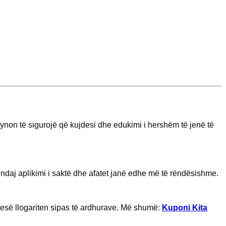
non të sigurojë që kujdesi dhe edukimi i hershëm të jenë të
 ndaj aplikimi i saktë dhe afatet janë edhe më të rëndësishme.
htesë llogariten sipas të ardhurave. Më shumë:
Kuponi Kita