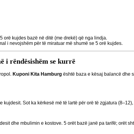
5 orë kujdes bazë në ditë (me drekë) që nga lindja.
l i nevojshëm për të miratuar më shumë se 5 orë kujdes.
ë i rëndësishëm se kurrë
ropol.
Kuponi Kita Hamburg
është baza e kësaj balancë dhe sy
 kujdesit. Sot ka kërkesë më të lartë për orë të zgjatura (8–12),
desit dhe mbulimin e kostove. 5 orët bazë janë pa tarifë; orët s