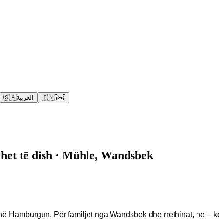
🇸🇦
العربية
🇮🇳
हिन्दी
het të dish · Mühle, Wandsbek
thë Hamburgun. Për familjet nga Wandsbek dhe rrethinat, ne – 