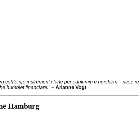
g është një instrument i fortë për edukimin e hershëm – nëse re
he humbjet financiare."
–
Arianne Vogt
a në Hamburg
.