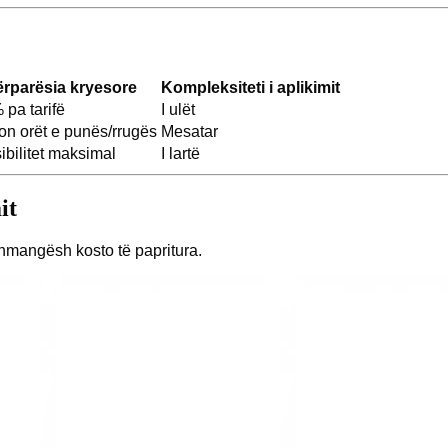
rparësia kryesore
Kompleksiteti i aplikimit
pa tarifë
I ulët
on orët e punës/rrugës
Mesatar
ibilitet maksimal
I lartë
it
shmangësh kosto të papritura.