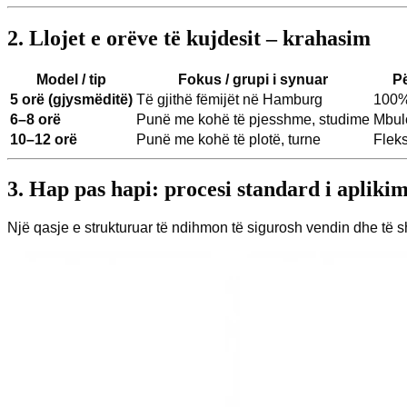
2. Llojet e orëve të kujdesit – krahasim
Model / tip
Fokus / grupi i synuar
Pë
5 orë (gjysmëditë)
Të gjithë fëmijët në Hamburg
100% 
6–8 orë
Punë me kohë të pjesshme, studime
Mbul
10–12 orë
Punë me kohë të plotë, turne
Fleks
3. Hap pas hapi: procesi standard i aplikim
Një qasje e strukturuar të ndihmon të sigurosh vendin dhe të 