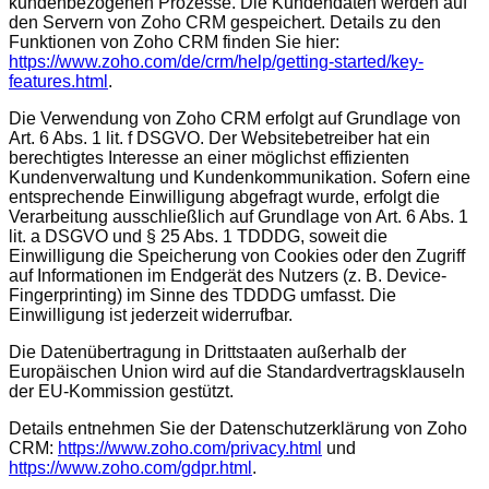
kundenbezogenen Prozesse. Die Kundendaten werden auf
den Servern von Zoho CRM gespeichert. Details zu den
Funktionen von Zoho CRM finden Sie hier:
https://www.zoho.com/de/crm/help/getting-started/key-
features.html
.
Die Verwendung von Zoho CRM erfolgt auf Grundlage von
Art. 6 Abs. 1 lit. f DSGVO. Der Websitebetreiber hat ein
berechtigtes Interesse an einer möglichst effizienten
Kundenverwaltung und Kundenkommunikation. Sofern eine
entsprechende Einwilligung abgefragt wurde, erfolgt die
Verarbeitung ausschließlich auf Grundlage von Art. 6 Abs. 1
lit. a DSGVO und § 25 Abs. 1 TDDDG, soweit die
Einwilligung die Speicherung von Cookies oder den Zugriff
auf Informationen im Endgerät des Nutzers (z. B. Device-
Fingerprinting) im Sinne des TDDDG umfasst. Die
Einwilligung ist jederzeit widerrufbar.
Die Datenübertragung in Drittstaaten außerhalb der
Europäischen Union wird auf die Standardvertragsklauseln
der EU-Kommission gestützt.
Details entnehmen Sie der Datenschutzerklärung von Zoho
CRM:
https://www.zoho.com/privacy.html
und
https://www.zoho.com/gdpr.html
.