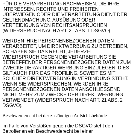
FÜR DIE VERARBEITUNG NACHWEISEN, DIE IHRE
INTERESSEN, RECHTE UND FREIHEITEN
ÜBERWIEGEN ODER DIE VERARBEITUNG DIENT DER
GELTENDMACHUNG, AUSÜBUNG ODER
VERTEIDIGUNG VON RECHTSANSPRÜCHEN
(WIDERSPRUCH NACH ART. 21 ABS. 1 DSGVO).
WERDEN IHRE PERSONENBEZOGENEN DATEN
VERARBEITET, UM DIREKTWERBUNG ZU BETREIBEN,
SO HABEN SIE DAS RECHT, JEDERZEIT
WIDERSPRUCH GEGEN DIE VERARBEITUNG SIE
BETREFFENDER PERSONENBEZOGENER DATEN ZUM
ZWECKE DERARTIGER WERBUNG EINZULEGEN; DIES
GILT AUCH FÜR DAS PROFILING, SOWEIT ES MIT
SOLCHER DIREKTWERBUNG IN VERBINDUNG STEHT.
WENN SIE WIDERSPRECHEN, WERDEN IHRE
PERSONENBEZOGENEN DATEN ANSCHLIESSEND
NICHT MEHR ZUM ZWECKE DER DIREKTWERBUNG
VERWENDET (WIDERSPRUCH NACH ART. 21 ABS. 2
DSGVO).
Beschwerde­recht bei der zuständigen Aufsichts­behörde
Im Falle von Verstößen gegen die DSGVO steht den
Betroffenen ein Beschwerderecht bei einer