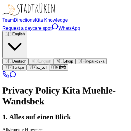
Team
Directions
Kita Knowledge
Request a daycare spot
WhatsApp
🇬🇧
English
🇩🇪
Deutsch
🇬🇧
English
🇦🇱
Shqip
🇺🇦
Українська
🇹🇷
Türkçe
🇸🇦
العربية
🇮🇳
हिन्दी
Privacy Policy
Kita Muehle-
Wandsbek
1. Alles auf einen Blick
Allgemeine Hinweise