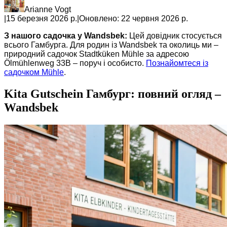
Arianne Vogt
|
15 березня 2026 р.
|
Оновлено:
22 червня 2026 р.
З нашого садочка у Wandsbek:
Цей довідник стосується
всього Гамбурга. Для родин із Wandsbek та околиць ми –
природний садочок Stadtküken Mühle за адресою
Ölmühlenweg 33B – поруч і особисто.
Познайомтеся із
садочком Mühle
.
Kita Gutschein Гамбург: повний огляд –
Wandsbek