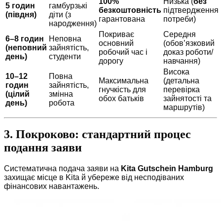
100%
Низька (
без
5 годин
гамбурзькі
безкоштовність
підтвердження
(півдня)
діти (з
гарантована
потреби)
народження)
Покриває
Середня
6–8 годин
Неповна
основний
(обов’язковий
(неповний
зайнятість,
робочий час і
доказ роботи/
день)
студенти
дорогу
навчання)
Висока
10–12
Повна
Максимальна
(детальна
годин
зайнятість,
гнучкість для
перевірка
(цілий
змінна
обох батьків
зайнятості та
день)
робота
маршрутів)
3. Покроково: стандартний процес
подання заяви
Систематична подача заяви на
Kita Gutschein Hamburg
захищає місце в Kita й убереже від несподіваних
фінансових навантажень.