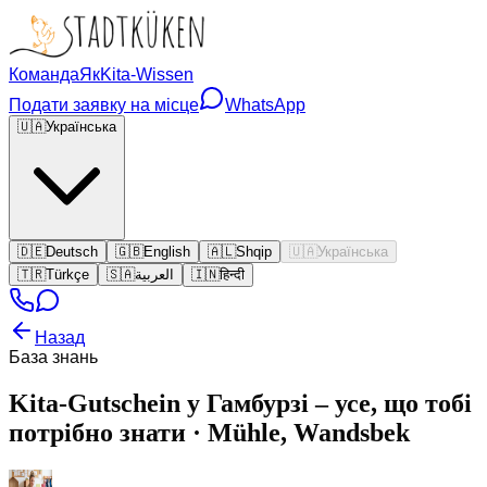
Команда
Як
Kita-Wissen
Подати заявку на місце
WhatsApp
🇺🇦
Українська
🇩🇪
Deutsch
🇬🇧
English
🇦🇱
Shqip
🇺🇦
Українська
🇹🇷
Türkçe
🇸🇦
العربية
🇮🇳
हिन्दी
Назад
База знань
Kita-Gutschein у Гамбурзі – усе, що тобі
потрібно знати · Mühle, Wandsbek