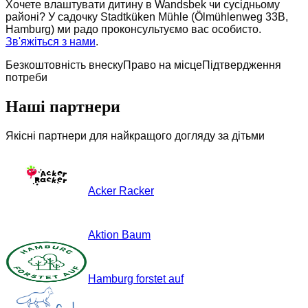
Хочете влаштувати дитину в Wandsbek чи сусідньому
районі? У садочку Stadtküken Mühle (Ölmühlenweg 33B,
Hamburg) ми радо проконсультуємо вас особисто.
Зв'яжіться з нами
.
Безкоштовність внеску
Право на місце
Підтвердження
потреби
Наші партнери
Якісні партнери для найкращого догляду за дітьми
Acker Racker
Aktion Baum
Hamburg forstet auf