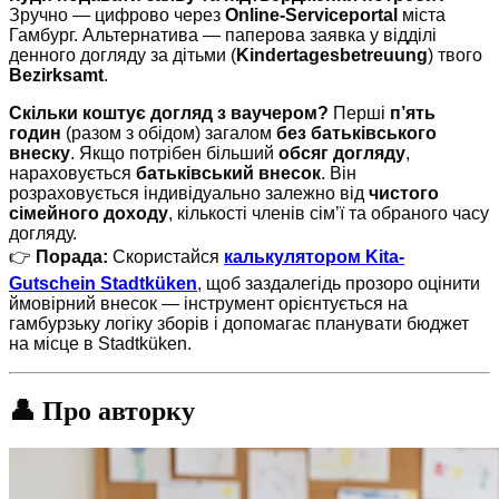
Зручно — цифрово через
Online-Serviceportal
міста
Гамбург. Альтернатива — паперова заявка у відділі
денного догляду за дітьми (
Kindertagesbetreuung
) твого
Bezirksamt
.
Скільки коштує догляд з ваучером?
Перші
п’ять
годин
(разом з обідом) загалом
без батьківського
внеску
. Якщо потрібен більший
обсяг догляду
,
нараховується
батьківський внесок
. Він
розраховується індивідуально залежно від
чистого
сімейного доходу
, кількості членів сім’ї та обраного часу
догляду.
👉
Порада:
Скористайся
калькулятором Kita-
Gutschein Stadtküken
, щоб заздалегідь прозоро оцінити
ймовірний внесок — інструмент орієнтується на
гамбурзьку логіку зборів і допомагає планувати бюджет
на місце в Stadtküken.
👤 Про авторку