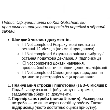
Підпис: Офіційний шлях до Kita-Gutschein: від
правильного планування строків до передачі в обраний
заклад.
Швидкий чеклист документів:
Not completed
Розрахункові листки за
останні 12 місяців (наймані працівники)
Not completed
Актуальна оцінка прибутку /
остання податкова декларація (підприємці)
Not completed
Докази навчання,
професійної освіти чи підвищення кваліфікації
Not completed
Свідоцтво про народження
дитини та реєстрацію місця проживання
Планування строків і підготовка (за 3–6 місяців):
Подай заяву вчасно. Щоб уникнути затримок,
заздалегідь збери всі документи.
Перевірка потреби (понад 5 годин):
Розширена
потреба — не лише через постійну роботу. Також
підприємці
(часто достатньо оцінки прибутку),