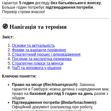
гарантує
5 годин
догляду
без батьківського внеску
.
Більше годин потребує
підтвердження потреби
.
Перевір строки вчасно!
🧭 Навігація та терміни
Зміст:
Основи та актуальність
Форми та варіанти порівняно
Стратегічний процес і впровадження
Погляди та експертна перевірка
Стратегічні плюси та мінуси
ЧаП та допомога у рішенні
Ключові поняття:
Право на місце (
Rechtsanspruch
):
Законна
гарантія в Гамбурзі: кожна дитина з народження має
право на
базовий догляд 5 годин на день
разом з
обідом.
Підтвердження потреби (
Bedarfsnachweis
):
Офіційний документ (наприклад про роботу,