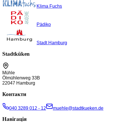
Klima Fuchs
Pädiko
Stadt Hamburg
Stadtküken
Mühle
Ölmühlenweg 33B
22047
Hamburg
Контакти
040 3289 012 - 12
muehle@stadtkueken.de
Навігація