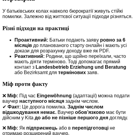
У батьківських колах навколо бюрократії живуть стійкі
помилки. Залежно від життєвої ситуації підходи різняться.
Різні підходи на практиці
Проактивний:
Батьки подають заяву
ровно за 6
місяців
до планованого старту онлайн і мають усі
докази для розрахунку доходу вже як PDF.
Реактивний:
Родини, що щойно переїхали, часто
мають діяти терміново. Тоді допомагає прямий
контакт з
Landesbetrieb Erziehung und Beratung
або Bezirksamt для
термінових
заяв.
Міф проти факту
❌
Міф:
Під час
Eingewöhnung
(адаптації) можна подати
ваучер
наступного місяця
заднім числом.
✔
Факт:
Це дорога помилка.
Заднім числом
відшкодування немає.
Ваучер
обов’язково
має бути
дійсним у Kita
до або не пізніше першого дня
догляду.
❌
Міф:
Як
підприємець
або в
перепідготовці
не
отримаю розширений ваучер.