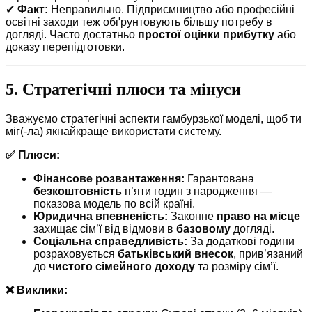
✔
Факт:
Неправильно. Підприємництво або професійні
освітні заходи теж обґрунтовують більшу потребу в
догляді. Часто достатньо
простої оцінки прибутку
або
доказу перепідготовки.
5. Стратегічні плюси та мінуси
Зважуємо стратегічні аспекти гамбурзької моделі, щоб ти
міг(-ла) якнайкраще використати систему.
✅ Плюси:
Фінансове розвантаження:
Гарантована
безкоштовність
п’яти годин з народження —
показова модель по всій країні.
Юридична впевненість:
Законне
право на місце
захищає сім’ї від відмови в
базовому
догляді.
Соціальна справедливість:
За додаткові години
розраховується
батьківський внесок
, прив’язаний
до
чистого сімейного доходу
та розміру сім’ї.
❌ Виклики: