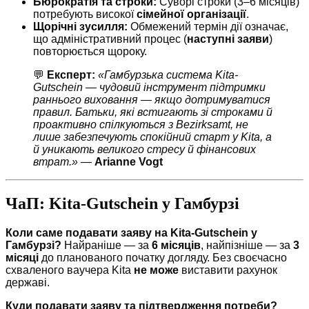
Бюрократія та строки:
Суворі строки (3–6 місяців)
потребують високої
сімейної організації
.
Щорічні зусилля:
Обмежений термін дії означає,
що адміністративний процес (
наступні заяви
)
повторюється щороку.
💬
Експерт:
«Гамбурзька система Kita-
Gutschein — чудовий інструмент підтримки
раннього виховання — якщо дотримуватися
правил. Батьки, які встигають зі строками й
проактивно спілкуються з Bezirksamt, не
лише забезпечують спокійний старт у Kita, а
й уникають великого стресу й фінансових
втрат.»
—
Arianne Vogt
ЧаП: Kita-Gutschein у Гамбурзі
Коли саме подавати заяву на Kita-Gutschein у
Гамбурзі?
Найраніше — за
6 місяців
, найпізніше — за
3
місяці
до планованого початку догляду. Без своєчасно
схваленого ваучера Kita
не може
виставити рахунок
державі.
Куди подавати заяву та підтвердження потреби?