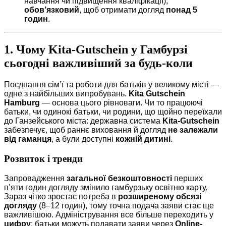
навчання чи підвищення кваліфікації),
обов’язковий
, щоб отримати догляд
понад 5
годин
.
1. Чому Kita-Gutschein у Гамбурзі
сьогодні важливіший за будь-коли
Поєднання сім’ї та роботи для батьків у великому місті —
одне з найбільших випробувань.
Kita Gutschein
Hamburg
— основа цього рівноваги. Чи то працюючі
батьки, чи одинокі батьки, чи родини, що щойно переїхали
до Ганзейського міста: державна система
Kita-Gutschein
забезпечує, щоб раннє виховання й догляд
не залежали
від гаманця
, а були доступні
кожній дитині
.
Розвиток і тренди
Запровадження
загальної безкоштовності
перших
п’яти годин догляду змінило гамбурзьку освітню карту.
Зараз чітко зростає потреба в
розширеному обсязі
догляду
(8–12 годин), тому точна подача заяви стає ще
важливішою. Адміністрування все більше переходить у
цифру
: батьки можуть подавати заяви через
Online-