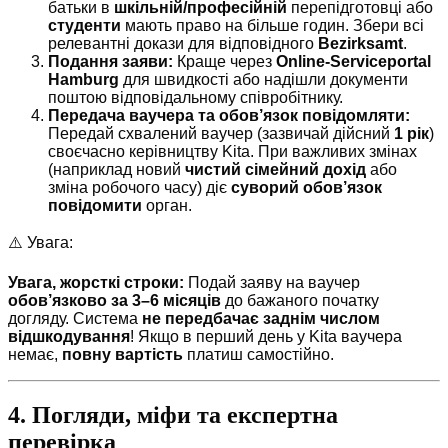
батьки в
шкільній/професійній
перепідготовці або
студенти
мають право на більше годин. Збери всі
релевантні докази для відповідного
Bezirksamt
.
Подання заяви:
Краще через
Online-Serviceportal
Hamburg
для швидкості або надішли документи
поштою відповідальному співробітнику.
Передача ваучера та обов’язок повідомляти:
Передай схвалений ваучер (зазвичай дійсний
1 рік
)
своєчасно керівництву Kita. При важливих змінах
(наприклад новий
чистий сімейний дохід
або
зміна робочого часу) діє
суворий обов’язок
повідомити
орган.
⚠️ Увага:
Увага, жорсткі строки:
Подай заяву на ваучер
обов’язково за 3–6 місяців
до бажаного початку
догляду. Система
не передбачає заднім числом
відшкодування
! Якщо в перший день у Kita ваучера
немає,
повну вартість
платиш самостійно.
4. Погляди, міфи та експертна
перевірка