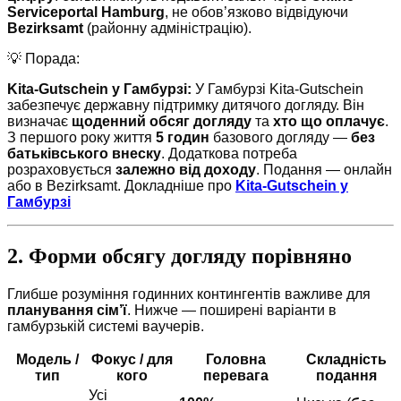
Serviceportal Hamburg
, не обов’язково відвідуючи
Bezirksamt
(районну адміністрацію).
💡 Порада:
Kita-Gutschein у Гамбурзі:
У Гамбурзі Kita-Gutschein
забезпечує державну підтримку дитячого догляду. Він
визначає
щоденний обсяг догляду
та
хто що оплачує
.
З першого року життя
5 годин
базового догляду —
без
батьківського внеску
. Додаткова потреба
розраховується
залежно від доходу
. Подання — онлайн
або в Bezirksamt. Докладніше про
Kita-Gutschein у
Гамбурзі
2. Форми обсягу догляду порівняно
Глибше розуміння годинних контингентів важливе для
планування сім’ї
. Нижче — поширені варіанти в
гамбурзькій системі ваучерів.
Модель /
Фокус / для
Головна
Складність
тип
кого
перевага
подання
Усі