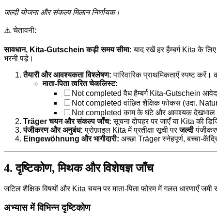
जल्दी योजना और संकल्प मिलान निर्णायक।
⚠️ चेतावनी:
सावधान, Kita-Gutschein कड़ी समय सीमा:
याद रखें हर हैम्बर्ग Kita के लि
भरनी पड़े।
तैयारी और आवश्यकता विश्लेषण:
पारिवारिक प्राथमिकताएँ स्पष्ट करें। 
माता-पिता त्वरित चेकलिस्ट:
Not completed
वैध हैम्बर्ग Kita-Gutschein आवे
Not completed
वांछित शैक्षिक फोकस (उदा. Na
Not completed
काम के घंटे और आवश्यक देखभाल द
Träger चयन और संकल्प जाँच:
सूचना दोपहर पर जाएँ या Kita की ड
पंजीकरण और अनुबंध:
प्रोफ़ाइल Kita में प्रतीक्षा सूची पर
जल्दी
पंजीकरण
Eingewöhnung और भागीदारी:
अच्छा Träger स्नेहपूर्ण, बच्चा-क
4. दृष्टिकोण, मिथक और विशेषज्ञ जाँच
जटिल शैक्षिक विषयों और Kita चयन पर माता-पिता फोरम में गलत धारणाएँ जमी र
अभ्यास में विभिन्न दृष्टिकोण