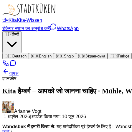
टीम
Kita
Kita-Wissen
डेकेयर स्थान का अनुरोध करें
WhatsApp
🇮🇳
हिन्दी
🇩🇪
Deutsch
🇬🇧
English
🇦🇱
Shqip
🇺🇦
Українська
🇹🇷
Türkçe
वापस
ज्ञानकोष
Kita हैम्बर्ग – आपको जो जानना चाहिए · Mühle,
Arianne Vogt
|
1 अप्रैल 2026
|
अपडेट किया गया:
10 जून 2026
Wandsbek में हमारी किटा से:
यह मार्गदर्शिका पूरे हैम्बर्ग के लिए है।
जानें
।