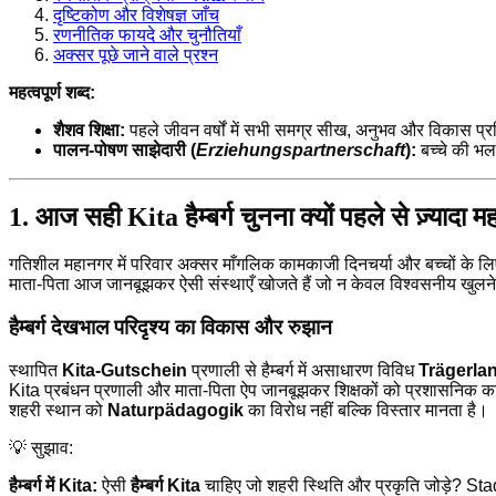
दृष्टिकोण और विशेषज्ञ जाँच
रणनीतिक फायदे और चुनौतियाँ
अक्सर पूछे जाने वाले प्रश्न
महत्वपूर्ण शब्द:
शैशव शिक्षा:
पहले जीवन वर्षों में सभी समग्र सीख, अनुभव और विकास प
पालन-पोषण साझेदारी (
Erziehungspartnerschaft
):
बच्चे की भल
1. आज सही Kita हैम्बर्ग चुनना क्यों पहले से ज़्यादा महत्
गतिशील महानगर में परिवार अक्सर माँगलिक कामकाजी दिनचर्या और बच्चों के लि
माता-पिता आज जानबूझकर ऐसी संस्थाएँ खोजते हैं जो न केवल विश्वसनीय खुलने के
हैम्बर्ग देखभाल परिदृश्य का विकास और रुझान
स्थापित
Kita-Gutschein
प्रणाली से हैम्बर्ग में असाधारण विविध
Trägerla
Kita प्रबंधन प्रणाली और माता-पिता ऐप जानबूझकर शिक्षकों को प्रशासनिक काम 
शहरी स्थान को
Naturpädagogik
का विरोध नहीं बल्कि विस्तार मानता है।
💡 सुझाव:
हैम्बर्ग में Kita:
ऐसी
हैम्बर्ग Kita
चाहिए जो शहरी स्थिति और प्रकृति जोड़े? Stadtk