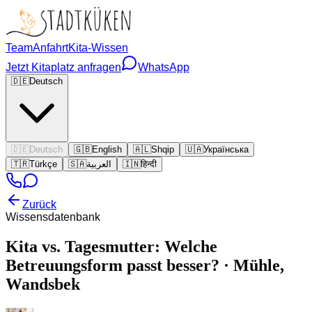
Team
Anfahrt
Kita-Wissen
Jetzt Kitaplatz anfragen
WhatsApp
🇩🇪
Deutsch
🇩🇪
Deutsch
🇬🇧
English
🇦🇱
Shqip
🇺🇦
Українська
🇹🇷
Türkçe
🇸🇦
العربية
🇮🇳
हिन्दी
Zurück
Wissensdatenbank
Kita vs. Tagesmutter: Welche
Betreuungsform passt besser? · Mühle,
Wandsbek