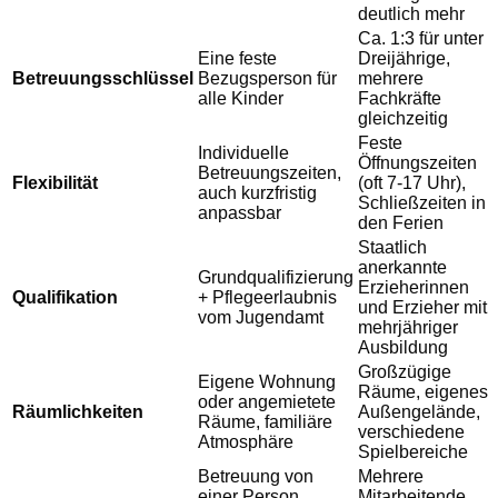
deutlich mehr
Ca. 1:3 für unter
Eine feste
Dreijährige,
Betreuungsschlüssel
Bezugsperson für
mehrere
alle Kinder
Fachkräfte
gleichzeitig
Feste
Individuelle
Öffnungszeiten
Betreuungszeiten,
Flexibilität
(oft 7-17 Uhr),
auch kurzfristig
Schließzeiten in
anpassbar
den Ferien
Staatlich
anerkannte
Grundqualifizierung
Erzieherinnen
Qualifikation
+ Pflegeerlaubnis
und Erzieher mit
vom Jugendamt
mehrjähriger
Ausbildung
Großzügige
Eigene Wohnung
Räume, eigenes
oder angemietete
Räumlichkeiten
Außengelände,
Räume, familiäre
verschiedene
Atmosphäre
Spielbereiche
Betreuung von
Mehrere
einer Person
Mitarbeitende,