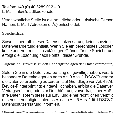
Telefon: +49 (0) 40 3289 012 – 0
E-Mail: info@stadtkueken.de
Verantwortliche Stelle ist die natürliche oder juristische Pe
Namen, E-Mail-Adressen o. Ä.) entscheidet.
Speicherdauer
Soweit innerhalb dieser Datenschutzerklärung keine speziell
Datenverarbeitung entfällt. Wenn Sie ein berechtigtes Lösche
keine anderen rechtlich zulässigen Gründe für die Speicherun
erfolgt die Löschung nach Fortfall dieser Gründe.
Allgemeine Hinweise zu den Rechtsgrundlagen der Datenverarbeitung
Sofern Sie in die Datenverarbeitung eingewilligt haben, verar
besondere Datenkategorien nach Art. 9 Abs. 1 DSGVO verarbeit
die Datenverarbeitung außerdem auf Grundlage von Art. 49 Abs.
Device-Fingerprinting) eingewilligt haben, erfolgt die Datenve
Vertragserfüllung oder zur Durchführung vorvertraglicher Maßn
Ihre Daten, sofern diese zur Erfüllung einer rechtlichen Verpf
unseres berechtigten Interesses nach Art. 6 Abs. 1 lit. f DSG
Datenschutzerklärung informiert.
Hinweis zur Datenweitergabe in datenschutzrechtlich nicht sichere Dr