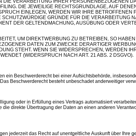
N DIE VERARBEITUNG IHRER PERSONENBEZOGENEN DA
FILING. DIE JEWEILIGE RECHTSGRUNDLAGE, AUF DENE
SPRUCH EINLEGEN, WERDEN WIR IHRE BETROFFENEN
E SCHUTZWÜRDIGE GRÜNDE FÜR DIE VERARBEITUNG NA
 DIENT DER GELTENDMACHUNG, AUSÜBUNG ODER VER
TET, UM DIREKTWERBUNG ZU BETREIBEN, SO HABEN 
ZOGENER DATEN ZUM ZWECKE DERARTIGER WERBUNG EI
INDUNG STEHT. WENN SIE WIDERSPRECHEN, WERDEN 
NDET (WIDERSPRUCH NACH ART. 21 ABS. 2 DSGVO).
n ein Beschwerderecht bei einer Aufsichtsbehörde, insbesonder
 Das Beschwerderecht besteht unbeschadet anderweitiger verwal
ligung oder in Erfüllung eines Vertrags automatisiert verarbeite
ie direkte Übertragung der Daten an einen anderen Verantwortl
n jederzeit das Recht auf unentgeltliche Auskunft über Ihre 