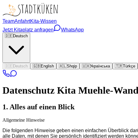
Team
Anfahrt
Kita-Wissen
Jetzt Kitaplatz anfragen
WhatsApp
🇩🇪
Deutsch
🇩🇪
Deutsch
🇬🇧
English
🇦🇱
Shqip
🇺🇦
Українська
🇹🇷
Türkçe
Datenschutz
Kita Muehle-Wand
1. Alles auf einen Blick
Allgemeine Hinweise
Die folgenden Hinweise geben einen einfachen Überblick da
alle Daten, mit denen Sie persönlich identifiziert werden kö