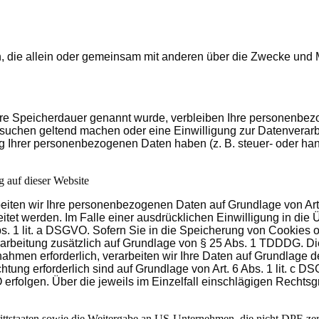
rson, die allein oder gemeinsam mit anderen über die Zwecke un
ere Speicherdauer genannt wurde, verbleiben Ihre personenbezo
rsuchen geltend machen oder eine Einwilligung zur Datenverarbe
g Ihrer personenbezogenen Daten haben (z. B. steuer- oder hand
 auf dieser Website
beiten wir Ihre personenbezogenen Daten auf Grundlage von Art. 
et werden. Im Falle einer ausdrücklichen Einwilligung in die 
 1 lit. a DSGVO. Sofern Sie in die Speicherung von Cookies oder
rarbeitung zusätzlich auf Grundlage von § 25 Abs. 1 TDDDG. Die 
ahmen erforderlich, verarbeiten wir Ihre Daten auf Grundlage de
lichtung erforderlich sind auf Grundlage von Art. 6 Abs. 1 lit. 
VO erfolgen. Über die jeweils im Einzelfall einschlägigen Recht
ittstaaten sowie die Weitergabe an US-Unternehmen, die nicht DPF-zerti