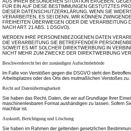
AUS IHRER BESONDEREN SITUATION ERGEBEN, GEGE
FÜR EIN AUF DIESE BESTIMMUNGEN GESTÜTZTES PRO
DIESER DATENSCHUTZERKLÄRUNG. WENN SIE WIDER
VERARBEITEN, ES SEI DENN, WIR KÖNNEN ZWINGEND
FREIHEITEN ÜBERWIEGEN ODER DIE VERARBEITUNG
NACH ART. 21 ABS. 1 DSGVO).
WERDEN IHRE PERSONENBEZOGENEN DATEN VERARBEI
DIE VERARBEITUNG SIE BETREFFENDER PERSONENBE
SOWEIT ES MIT SOLCHER DIREKTWERBUNG IN VERB
NICHT MEHR ZUM ZWECKE DER DIREKTWERBUNG VERWE
Beschwerde­recht bei der zuständigen Aufsichts­behörde
Im Falle von Verstößen gegen die DSGVO steht den Betroffene
Arbeitsplatzes oder des Orts des mutmaßlichen Verstoßes zu.
Recht auf Daten­übertrag­barkeit
Sie haben das Recht, Daten, die wir auf Grundlage Ihrer Einwil
maschinenlesbaren Format aushändigen zu lassen. Sofern Sie d
machbar ist.
Auskunft, Berichtigung und Löschung
Sie haben im Rahmen der geltenden gesetzlichen Bestimmunge