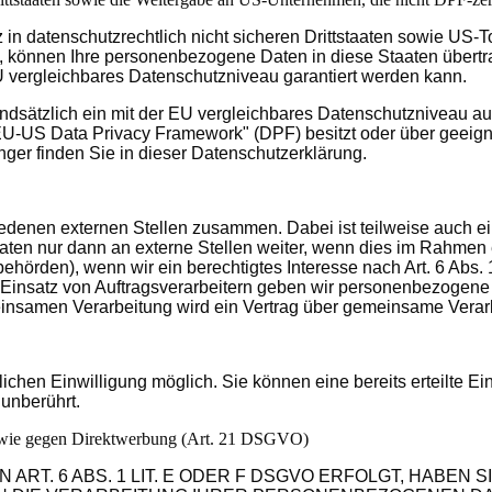
in datenschutzrechtlich nicht sicheren Drittstaaten sowie US-
nd, können Ihre personenbezogene Daten in diese Staaten übertr
EU vergleichbares Datenschutzniveau garantiert werden kann.
grundsätzlich ein mit der EU vergleichbares Datenschutzniveau 
EU-US Data Privacy Framework" (DPF) besitzt oder über geeigne
nger finden Sie in dieser Datenschutzerklärung.
hiedenen externen Stellen zusammen. Dabei ist teilweise auch
en nur dann an externe Stellen weiter, wenn dies im Rahmen ein
rbehörden), wenn wir ein berechtigtes Interesse nach Art. 6 Abs
 Einsatz von Auftragsverarbeitern geben wir personenbezogene
emeinsamen Verarbeitung wird ein Vertrag über gemeinsame Vera
ichen Einwilligung möglich. Sie können eine bereits erteilte Ein
 unberührt.
sowie gegen Direktwerbung (Art. 21 DSGVO)
T. 6 ABS. 1 LIT. E ODER F DSGVO ERFOLGT, HABEN SI