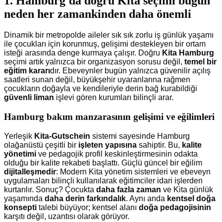
1. Hamburg'da doğru Kita seçimi bugün
neden her zamankinden daha önemli
Dinamik bir metropolde aileler sık sık zorlu iş günlük yaşamı
ile çocukları için korunmuş, gelişimi destekleyen bir ortam
isteği arasında denge kurmaya çalışır. Doğru
Kita Hamburg
seçimi artık yalnızca bir organizasyon sorusu değil,
temel bir
eğitim kararı
dır. Ebeveynler bugün yalnızca güvenilir açılış
saatleri sunan değil, büyükşehir uyaranlarına rağmen
çocukların doğayla ve kendileriyle derin bağ kurabildiği
güvenli liman
işlevi gören kurumları bilinçli arar.
Hamburg bakım manzarasının gelişimi ve eğilimleri
Yerleşik
Kita-Gutschein
sistemi sayesinde Hamburg
olağanüstü çeşitli bir
işleten yapısına
sahiptir. Bu,
kalite
yönetimi
ve pedagojik profil keskinleştirmesinin odakta
olduğu bir kalite rekabeti başlattı. Güçlü güncel bir eğilim
dijitalleşmedir
: Modern Kita yönetim sistemleri ve ebeveyn
uygulamaları bilinçli kullanılarak eğitimciler idari işlerden
kurtarılır. Sonuç? Çocukta
daha fazla zaman
ve Kita günlük
yaşamında
daha derin farkındalık
. Aynı anda
kentsel doğa
konsepti
talebi büyüyor; kentsel alanı
doğa pedagojisinin
karşıtı değil, uzantısı olarak görüyor.