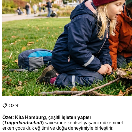
📋 Özet:
Özet:
Kita Hamburg
, çeşitli
işleten yapısı
(
Trägerlandschaft
)
sayesinde kentsel yaşamı mükemmel
erken çocukluk eğitimi ve doğa deneyimiyle birleştirir.