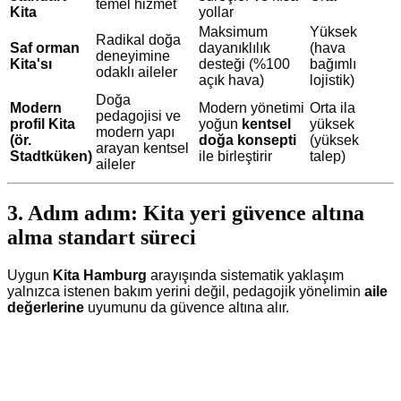
temel hizmet
Kita
yollar
Maksimum
Yüksek
Radikal doğa
Saf orman
dayanıklılık
(hava
deneyimine
Kita'sı
desteği (%100
bağımlı
odaklı aileler
açık hava)
lojistik)
Doğa
Modern
Modern yönetimi
Orta ila
pedagojisi ve
profil Kita
yoğun
kentsel
yüksek
modern yapı
(ör.
doğa konsepti
(yüksek
arayan kentsel
Stadtküken)
ile birleştirir
talep)
aileler
3. Adım adım: Kita yeri güvence altına
alma standart süreci
Uygun
Kita Hamburg
arayışında sistematik yaklaşım
yalnızca istenen bakım yerini değil, pedagojik yönelimin
aile
değerlerine
uyumunu da güvence altına alır.