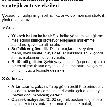
stratejik artı ve eksileri
Çocuğunun gelişimi için bilinçli karar verebilmen için stratejik
yönleri tartıyoruz.
✅ Artılar:
Yüksek bakım kalitesi:
Sıkı kalite yönetimi ve eğitimci
mesleğinin bilinçli profesyonelleşmesi mükemmel
standardı güvence altına alır.
Şeffaflık ve güvenlik:
Dijital araçlar ebeveynlere
menü, uyku saatleri veya geziler hakkında anlık içgörü
sunar; maksimum güven yaratır.
Bütüncül gelişim:
Şehir yaşamı ile doğa pedagojisinin
birleşimi çocukların dayanıklılığını, motorunu ve çevre
bilincini güçlü biçimde destekler.
❌ Zorluklar:
Artan arama çabası:
Talep gören profil Kitelerinde sık
sık daha uzun bekleme listeleri vardır; çok erken kayıt
(bazen doğum öncesi) gerekir.
Olası ek maliyetler:
%100 organik beslenme gibi özel
hizmetler için standart kuponun ötesinde makul,