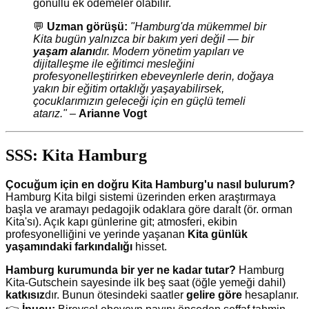
gönüllü ek ödemeler olabilir.
💬
Uzman görüşü:
"Hamburg'da mükemmel bir
Kita bugün yalnızca bir bakım yeri değil — bir
yaşam alanı
dır. Modern yönetim yapıları ve
dijitalleşme ile eğitimci mesleğini
profesyonelleştirirken ebeveynlerle derin, doğaya
yakın bir eğitim ortaklığı yaşayabilirsek,
çocuklarımızın geleceği için en güçlü temeli
atarız."
–
Arianne Vogt
SSS: Kita Hamburg
Çocuğum için en doğru Kita Hamburg'u nasıl bulurum?
Hamburg Kita bilgi sistemi üzerinden erken araştırmaya
başla ve aramayı pedagojik odaklara göre daralt (ör. orman
Kita'sı). Açık kapı günlerine git; atmosferi, ekibin
profesyonelliğini ve yerinde yaşanan
Kita günlük
yaşamındaki farkındalığı
hisset.
Hamburg kurumunda bir yer ne kadar tutar?
Hamburg
Kita-Gutschein sayesinde ilk beş saat (öğle yemeği dahil)
katkısız
dır. Bunun ötesindeki saatler
gelire göre
hesaplanır.