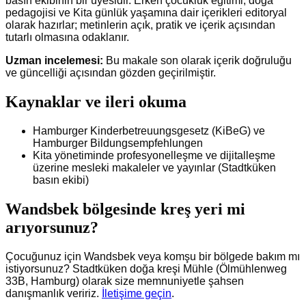
basın ekibinin bir üyesidir. Erken çocukluk eğitimi, doğa
pedagojisi ve Kita günlük yaşamına dair içerikleri editoryal
olarak hazırlar; metinlerin açık, pratik ve içerik açısından
tutarlı olmasına odaklanır.
Uzman incelemesi:
Bu makale son olarak içerik doğruluğu
ve güncelliği açısından gözden geçirilmiştir.
Kaynaklar ve ileri okuma
Hamburger Kinderbetreuungsgesetz (KiBeG) ve
Hamburger Bildungsempfehlungen
Kita yönetiminde profesyonelleşme ve dijitalleşme
üzerine mesleki makaleler ve yayınlar (Stadtküken
basın ekibi)
Wandsbek bölgesinde kreş yeri mi
arıyorsunuz?
Çocuğunuz için Wandsbek veya komşu bir bölgede bakım mı
istiyorsunuz? Stadtküken doğa kreşi Mühle (Ölmühlenweg
33B, Hamburg) olarak size memnuniyetle şahsen
danışmanlık veririz.
İletişime geçin
.