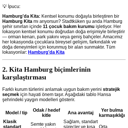
💡 İpucu:
Hamburg'da Kita:
Kentsel konumu doğayla birleştiren bir
Hamburg Kita
mı arıyorsun? Stadtküken şu anda Hamburg
şehir sınırları içinde
11 çocuk bakım kurumu
işletiyor. Her
lokasyon kentsel konumu doğrudan doğa erişimiyle birleştirir
— orman kenarı, park yakını veya geniş bahçeler. Amacımız
her lokasyonda çocuklara bireysel gelişim, farkındalık ve
doğa deneyimleri için korunmuş bir alan sunmaktır. Tüm
lokasyonlar:
Hamburg'da Kita
2. Kita Hamburg biçimlerinin
karşılaştırması
Farklı kurum türlerini anlamak uygun bakım yerini
stratejik
seçmek
için hayati önem taşır. Aşağıdaki tablo Hansa
şehrindeki yaygın modelleri gösterir.
Odak / hedef
Yer bulma
Model / tip
Ana avantaj
kitle
karmaşıklığı
Klasik
Sağlam, standart
Semte yakın
standart
süreçler ve kısa
Orta