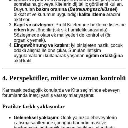
sonralarına git veya Kitelerin dijital iç görülerini kullan.
Duyurulan
bakım oranına (
Betreuungsschlüssel
)
dikkat et ve kurumun uyguladığı
kalite izleme
aracını
aktif sor.
Kayıt ve sözleşme:
Profil Kitelerinde bekleme listesine
erken
kayıt önerilir (sık sık hamilelik sırasında).
Sözleşmede olası ek maliyetleri de kontrol et (ör.
organik yemek).
Eingewöhnung ve katılım:
İyi bir işleten nazik, çocuk
odaklı alışma ile öne çıkar. Sunulan iletişim
uygulamalarını kullanarak yaşanan
eğitim ortaklığına
aktif katıl.
4. Perspektifler, mitler ve uzman kontrolü
Karmaşık pedagojik konularda ve Kita seçiminde ebeveyn
forumlarında inatçı yanlış varsayımlar yaşanır.
Pratikte farklı yaklaşımlar
Geleneksel yaklaşım:
Odak yalnızca ebeveynlerin
çalışma saatlerinde çocuğun barındırılması ve
beslenmesi; pedagojik konseptler ikincil plandadır.