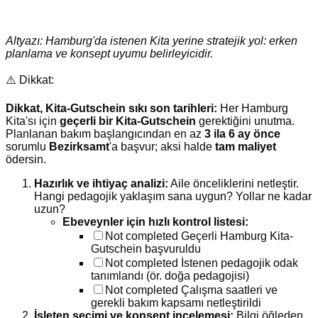
Altyazı: Hamburg'da istenen Kita yerine stratejik yol: erken
planlama ve konsept uyumu belirleyicidir.
⚠️ Dikkat:
Dikkat, Kita-Gutschein sıkı son tarihleri:
Her Hamburg
Kita'sı için
geçerli bir Kita-Gutschein
gerektiğini unutma.
Planlanan bakım başlangıcından en az
3 ila 6 ay önce
sorumlu
Bezirksamt
'a başvur; aksi halde
tam maliyet
ödersin.
Hazırlık ve ihtiyaç analizi:
Aile önceliklerini netleştir.
Hangi pedagojik yaklaşım sana uygun? Yollar ne kadar
uzun?
Ebeveynler için hızlı kontrol listesi:
Not completed
Geçerli Hamburg Kita-
Gutschein başvuruldu
Not completed
İstenen pedagojik odak
tanımlandı (ör. doğa pedagojisi)
Not completed
Çalışma saatleri ve
gerekli bakım kapsamı netleştirildi
İşleten seçimi ve konsept incelemesi:
Bilgi öğleden