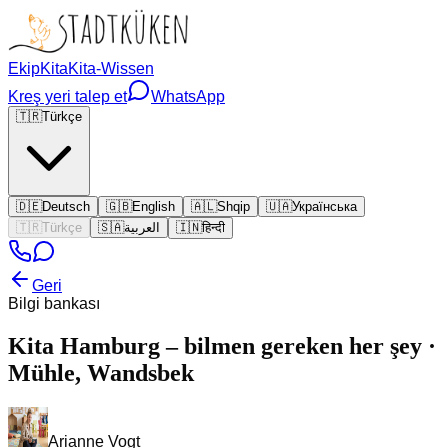
Ekip
Kita
Kita-Wissen
Kreş yeri talep et
WhatsApp
🇹🇷
Türkçe
🇩🇪
Deutsch
🇬🇧
English
🇦🇱
Shqip
🇺🇦
Українська
🇹🇷
Türkçe
🇸🇦
العربية
🇮🇳
हिन्दी
Geri
Bilgi bankası
Kita Hamburg – bilmen gereken her şey ·
Mühle, Wandsbek
Arianne Vogt