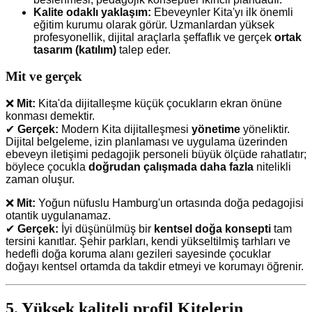
Kalite odaklı yaklaşım:
Ebeveynler Kita'yı ilk önemli
eğitim kurumu olarak görür. Uzmanlardan yüksek
profesyonellik, dijital araçlarla şeffaflık ve gerçek
ortak
tasarım (katılım)
talep eder.
Mit ve gerçek
❌
Mit:
Kita'da dijitalleşme küçük çocukların ekran önüne
konması demektir.
✔
Gerçek:
Modern Kita dijitalleşmesi
yönetime
yöneliktir.
Dijital belgeleme, izin planlaması ve uygulama üzerinden
ebeveyn iletişimi pedagojik personeli büyük ölçüde rahatlatır;
böylece çocukla
doğrudan çalışmada daha fazla
nitelikli
zaman oluşur.
❌
Mit:
Yoğun nüfuslu Hamburg'un ortasında doğa pedagojisi
otantik uygulanamaz.
✔
Gerçek:
İyi düşünülmüş bir
kentsel doğa konsepti
tam
tersini kanıtlar. Şehir parkları, kendi yükseltilmiş tarhları ve
hedefli doğa koruma alanı gezileri sayesinde çocuklar
doğayı kentsel ortamda da takdir etmeyi ve korumayı öğrenir.
5. Yüksek kaliteli profil Kitelerin