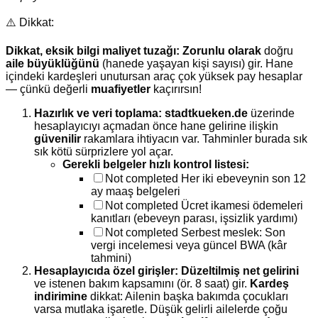
⚠️ Dikkat:
Dikkat, eksik bilgi maliyet tuzağı:
Zorunlu olarak
doğru
aile büyüklüğünü
(hanede yaşayan kişi sayısı) gir. Hane
içindeki kardeşleri unutursan araç çok yüksek pay hesaplar
— çünkü değerli
muafiyetler
kaçırırsın!
Hazırlık ve veri toplama:
stadtkueken.de
üzerinde
hesaplayıcıyı açmadan önce hane gelirine ilişkin
güvenilir
rakamlara ihtiyacın var. Tahminler burada sık
sık kötü sürprizlere yol açar.
Gerekli belgeler hızlı kontrol listesi:
Not completed
Her iki ebeveynin son 12
ay maaş belgeleri
Not completed
Ücret ikamesi ödemeleri
kanıtları (ebeveyn parası, işsizlik yardımı)
Not completed
Serbest meslek: Son
vergi incelemesi veya güncel BWA (kâr
tahmini)
Hesaplayıcıda özel girişler:
Düzeltilmiş net gelirini
ve istenen bakım kapsamını (ör. 8 saat) gir.
Kardeş
indirimine
dikkat: Ailenin başka bakımda çocukları
varsa mutlaka işaretle. Düşük gelirli ailelerde çoğu