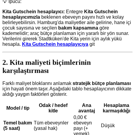
💡 İpucu:
Kita Gutschein hesaplayıcı:
Entegre
Kita Gutschein
hesaplayıcımızla
beklenen ebeveyn payını hızlı ve kolay
belirleyebilirsin. Hamburg'da maliyetler aile gelirine, hane içi
çocuk sayısına ve seçilen
bakım kapsamına
göre
kademelidir; araç bütçe planlaman için yararlı bir yön sunar.
Verilerini girerek Stadtküken'de Kita yerin için aylık yükü
hesapla.
Kita Gutschein hesaplayıcıya
git
2. Kita maliyeti biçimlerinin
karşılaştırması
Farklı maliyet bloklarını anlamak
stratejik bütçe planlaması
için hayati önem taşır. Aşağıdaki tablo hesaplayıcının dikkate
aldığı yaygın faktörleri gösterir.
Odak / hedef
Ana
Hesaplama
Model / tip
kitle
avantaj
karmaşıklığı
0,00 €
Temel bakım
Tüm ebeveynler
ebeveyn
Düşük
(5 saat)
(yasal hak)
payı (+
yemek)