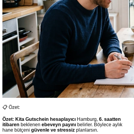
📋 Özet:
Özet:
Kita Gutschein hesaplayıcı
Hamburg,
6. saatten
itibaren
beklenen
ebeveyn payını
belirler. Böylece aylık
hane bütçeni
güvenle ve stressiz
planlarsın.