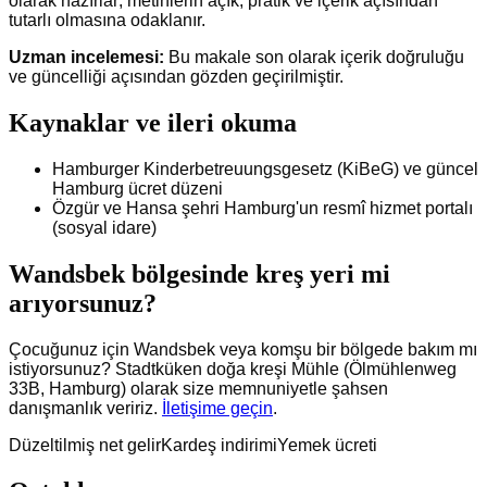
olarak hazırlar; metinlerin açık, pratik ve içerik açısından
tutarlı olmasına odaklanır.
Uzman incelemesi:
Bu makale son olarak içerik doğruluğu
ve güncelliği açısından gözden geçirilmiştir.
Kaynaklar ve ileri okuma
Hamburger Kinderbetreuungsgesetz (KiBeG) ve güncel
Hamburg ücret düzeni
Özgür ve Hansa şehri Hamburg'un resmî hizmet portalı
(sosyal idare)
Wandsbek bölgesinde kreş yeri mi
arıyorsunuz?
Çocuğunuz için Wandsbek veya komşu bir bölgede bakım mı
istiyorsunuz? Stadtküken doğa kreşi Mühle (Ölmühlenweg
33B, Hamburg) olarak size memnuniyetle şahsen
danışmanlık veririz.
İletişime geçin
.
Düzeltilmiş net gelir
Kardeş indirimi
Yemek ücreti