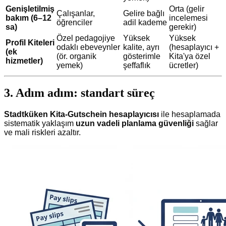
Genişletilmiş
Orta (gelir
Çalışanlar,
Gelire bağlı
bakım (6–12
incelemesi
öğrenciler
adil kademe
sa)
gerekir)
Özel pedagojiye
Yüksek
Yüksek
Profil Kiteleri
odaklı ebeveynler
kalite, ayrı
(hesaplayıcı +
(ek
(ör. organik
gösterimle
Kita'ya özel
hizmetler)
yemek)
şeffaflık
ücretler)
3. Adım adım: standart süreç
Stadtküken Kita-Gutschein hesaplayıcısı
ile hesaplamada
sistematik yaklaşım
uzun vadeli planlama güvenliği
sağlar
ve mali riskleri azaltır.