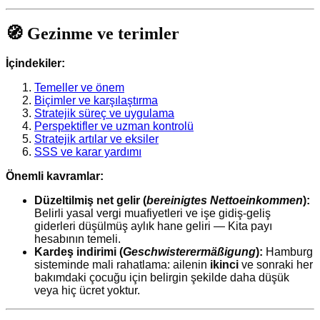
🧭 Gezinme ve terimler
İçindekiler:
Temeller ve önem
Biçimler ve karşılaştırma
Stratejik süreç ve uygulama
Perspektifler ve uzman kontrolü
Stratejik artılar ve eksiler
SSS ve karar yardımı
Önemli kavramlar:
Düzeltilmiş net gelir (
bereinigtes Nettoeinkommen
):
Belirli yasal vergi muafiyetleri ve işe gidiş-geliş
giderleri düşülmüş aylık hane geliri — Kita payı
hesabının temeli.
Kardeş indirimi (
Geschwisterermäßigung
):
Hamburg
sisteminde mali rahatlama: ailenin
ikinci
ve sonraki her
bakımdaki çocuğu için belirgin şekilde daha düşük
veya hiç ücret yoktur.