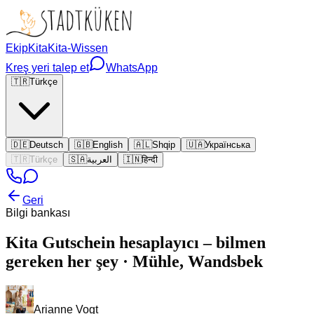
Ekip
Kita
Kita-Wissen
Kreş yeri talep et
WhatsApp
🇹🇷
Türkçe
🇩🇪
Deutsch
🇬🇧
English
🇦🇱
Shqip
🇺🇦
Українська
🇹🇷
Türkçe
🇸🇦
العربية
🇮🇳
हिन्दी
Geri
Bilgi bankası
Kita Gutschein hesaplayıcı – bilmen
gereken her şey · Mühle, Wandsbek
Arianne Vogt