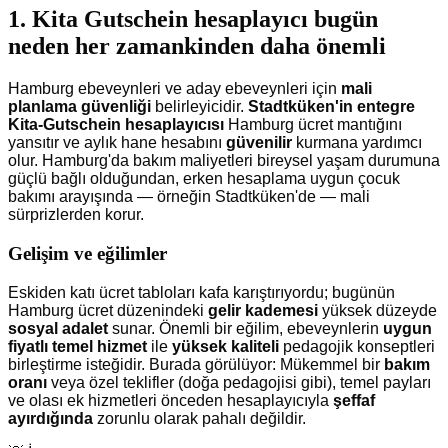
1. Kita Gutschein hesaplayıcı bugün
neden her zamankinden daha önemli
Hamburg ebeveynleri ve aday ebeveynleri için
mali
planlama güvenliği
belirleyicidir.
Stadtküken'in entegre
Kita-Gutschein hesaplayıcısı
Hamburg ücret mantığını
yansıtır ve aylık hane hesabını
güvenilir
kurmana yardımcı
olur. Hamburg'da bakım maliyetleri bireysel yaşam durumuna
güçlü bağlı olduğundan, erken hesaplama uygun çocuk
bakımı arayışında — örneğin Stadtküken'de — mali
sürprizlerden korur.
Gelişim ve eğilimler
Eskiden katı ücret tabloları kafa karıştırıyordu; bugünün
Hamburg ücret düzenindeki
gelir kademesi
yüksek düzeyde
sosyal adalet
sunar. Önemli bir eğilim, ebeveynlerin
uygun
fiyatlı temel hizmet
ile
yüksek kaliteli
pedagojik konseptleri
birleştirme isteğidir. Burada görülüyor: Mükemmel bir
bakım
oranı
veya özel teklifler (doğa pedagojisi gibi), temel payları
ve olası ek hizmetleri önceden hesaplayıcıyla
şeffaf
ayırdığında
zorunlu olarak pahalı değildir.