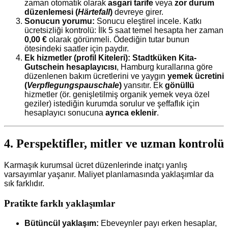
zaman otomatik olarak
asgari tarife
veya
zor durum
düzenlemesi (
Härtefall
)
devreye girer.
Sonucun yorumu:
Sonucu eleştirel incele. Katkı
ücretsizliği kontrolü: İlk 5 saat temel hesapta her zaman
0,00 €
olarak görünmeli. Ödediğin tutar bunun
ötesindeki saatler için paydır.
Ek hizmetler (profil Kiteleri):
Stadtküken Kita-
Gutschein hesaplayıcısı
, Hamburg kurallarına göre
düzenlenen bakım ücretlerini ve yaygın
yemek ücretini
(
Verpflegungspauschale
)
yansıtır. Ek
gönüllü
hizmetler (ör. genişletilmiş organik yemek veya özel
geziler) istediğin kurumda sorulur ve şeffaflık için
hesaplayıcı sonucuna
ayrıca eklenir
.
4. Perspektifler, mitler ve uzman kontrolü
Karmaşık kurumsal ücret düzenlerinde inatçı yanlış
varsayımlar yaşanır. Maliyet planlamasında yaklaşımlar da
sık farklıdır.
Pratikte farklı yaklaşımlar
Bütüncül yaklaşım:
Ebeveynler payı erken hesaplar,