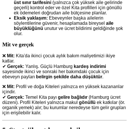
üst sınır tarifesini
(yalnızca çok yüksek aile gelirinde
geçerli) kontrol eder ve özel Kita profilleri için gönüllü
ek ödemeleri doğrudan aile bütçesine planlar.
Eksik yaklaşım:
Ebeveynler başka ailelerin
söylentilerine güvenir, hesaplamada bireysel
aile
büyüklüğünü
unutur ve ücret bildirimi geldiğinde şok
olur.
Mit ve gerçek
❌
Mit:
Kita'da ikinci çocuk aylık bakım maliyetimizi ikiye
katlar.
✔
Gerçek:
Yanlış. Güçlü Hamburg
kardeş indirimi
sayesinde ikinci ve sonraki her bakımdaki çocuk için
ebeveyn payları
belirgin şekilde daha düşüktür
.
❌
Mit:
Profil ve doğa Kiteleri yalnızca en yüksek kazananlar
içindir.
✔
Gerçek:
Temel Kita payı
gelire bağlıdır
(Hamburg ücret
düzeni). Profil Kiteleri yalnızca makul
gönüllü
ek katkılar (ör.
organik yemek) alır; bu kurumlar neredeyse tüm gelir grupları
için erişilebilir kalır.