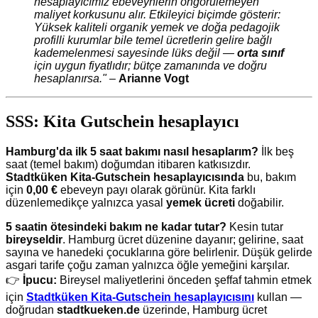
hesaplayıcımız ebeveynlerin öngörülemeyen
maliyet korkusunu alır. Etkileyici biçimde gösterir:
Yüksek kaliteli organik yemek ve doğa pedagojik
profilli kurumlar bile temel ücretlerin gelire bağlı
kademelenmesi sayesinde lüks değil —
orta sınıf
için uygun fiyatlıdır; bütçe zamanında ve doğru
hesaplanırsa."
–
Arianne Vogt
SSS: Kita Gutschein hesaplayıcı
Hamburg'da ilk 5 saat bakımı nasıl hesaplarım?
İlk beş
saat (temel bakım) doğumdan itibaren katkısızdır.
Stadtküken Kita-Gutschein hesaplayıcısında
bu, bakım
için
0,00 €
ebeveyn payı olarak görünür. Kita farklı
düzenlemedikçe yalnızca yasal
yemek ücreti
doğabilir.
5 saatin ötesindeki bakım ne kadar tutar?
Kesin tutar
bireyseldir
. Hamburg ücret düzenine dayanır; gelirine, saat
sayına ve hanedeki çocuklarına göre belirlenir. Düşük gelirde
asgari tarife çoğu zaman yalnızca öğle yemeğini karşılar.
👉
İpucu:
Bireysel maliyetlerini önceden şeffaf tahmin etmek
için
Stadtküken Kita-Gutschein hesaplayıcısını
kullan —
doğrudan
stadtkueken.de
üzerinde, Hamburg ücret