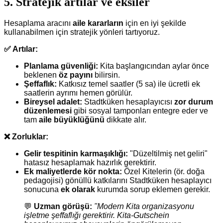
5. Stratejik artılar ve eksiler
Hesaplama aracını
aile kararların
için en iyi şekilde
kullanabilmen için stratejik yönleri tartıyoruz.
✅ Artılar:
Planlama güvenliği:
Kita başlangıcından aylar önce
beklenen
öz payını
bilirsin.
Şeffaflık:
Katkısız temel saatler (5 sa) ile ücretli ek
saatlerin ayrımı hemen görülür.
Bireysel adalet:
Stadtküken hesaplayıcısı
zor durum
düzenlemesi
gibi sosyal tamponları entegre eder ve
tam
aile büyüklüğünü
dikkate alır.
❌ Zorluklar:
Gelir tespitinin karmaşıklığı:
"Düzeltilmiş net geliri"
hatasız hesaplamak hazırlık gerektirir.
Ek maliyetlerde kör nokta:
Özel Kitelerin (ör. doğa
pedagojisi) gönüllü katkılarını Stadtküken hesaplayıcı
sonucuna
ek olarak
kurumda sorup eklemen gerekir.
💬
Uzman görüşü:
"Modern Kita organizasyonu
işletme şeffaflığı gerektirir. Kita-Gutschein