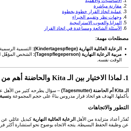
الأساسيات والأهمية
مقارنة مباشرة
عملية اتخاذ القرار خطوة بخطوة
وجهات نظر وتقييم الخبراء
المزايا والعيوب الاستراتيجية
الأسئلة الشائعة ومساعدة في اتخاذ القرار
مصطلحات مهمة:
الرعاية العائلية النهارية (Kindertagespflege):
التسمية الرسمية ل
مربية الرعاية النهارية (Tagespflegeperson):
الشخص المؤهّل ال
الوقت نفسه.
1. لماذا الاختيار بين الـ Kita والحاضنة أهم من أي وقت آخر
الـ Kita أم الحاضنة (Tagesmutter)
– سؤال يطرحه كثير من الأهل عندم
بأكملها. الهدف هو اتخاذ قرار مدروس بناءً على حجم المجموعة و
نسبة 
التطور والاتجاهات
تُقدّر أعداد متزايدة من الأهل
الرعاية العائلية النهارية
عن وظيفة الحفظ البسيطة. يتجه الاتجاه بوضوح نحو استشارة أكثر فردي