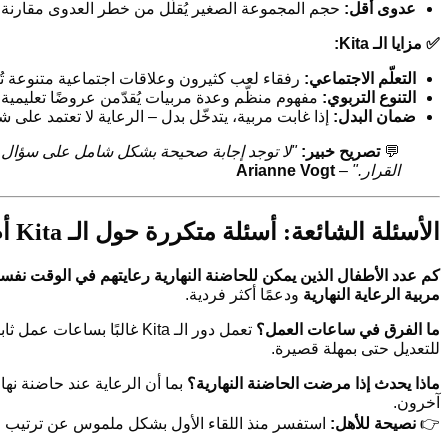
عدوى أقل:
حجم المجموعة الصغير يُقلّل من خطر العدوى مقارنة ب
✅ مزايا الـ Kita:
التعلّم الاجتماعي:
رفقاء لعب كثيرون وعلاقات اجتماعية متنوعة تُعز
التنوع التربوي:
مفهوم منظّم وعدة مربيات يُقدّمن عروضًا تعليمية 
ضمان البدل:
إذا غابت مربية، يتدخّل بدل – الرعاية لا تعتمد على
💬
تصريح خبير:
القرار."
–
Arianne Vogt
الأسئلة الشائعة: أسئلة متكررة حول الـ Kita أم الحاضنة
كم عدد الأطفال الذين يمكن للحاضنة النهارية رعايتهم في الوقت نفس
مربية الرعاية النهارية
ودعمًا أكثر فردية.
ما الفرق في ساعات العمل؟
للتعديل حتى بمهلة قصيرة.
ماذا يحدث إذا مرضت الحاضنة النهارية؟
آخرون.
👉
نصيحة للأهل:
استفسر منذ اللقاء الأول بشكل ملموس عن ترتيب البدل – عند ال