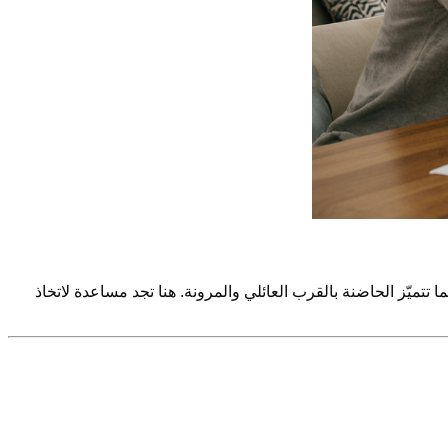
. تتميّز الـ Kita بحجم المجموعة والمفهوم التربوي، بينما تتميّز الحاضنة بالقرب العائلي والمرونة. هنا تجد مساعدة لاتخاذ