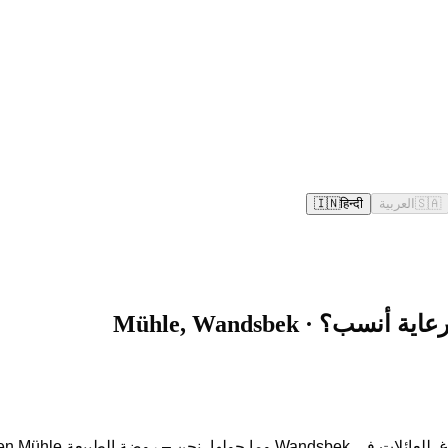
🇸🇦
العربية
हिन्दी
🇮🇳
ي Ölmühlenweg 33B – بجانبكم شخصياً أيضاً.