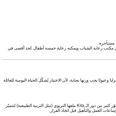
ف مستأجرة.
 من مكتب رعاية الشباب ويمكنه رعاية خمسة أطفال كحد أقصى في
ايا وعيوبًا يجب وزنها بعناية، لأن الاختيار يُشكّل الحياة اليومية للعائلة
كبديل عائلي عن الـ Kita التقليدية – خاصةً للرعاية دون سن الثالثة. في الوقت نفسه، تُطوّر كثير من دور الـ Kita ملفها التربوي (مثل التربية الطبيعية) لتتميّز
اعات العمل والتأهيل قبل اتخاذ القرار.