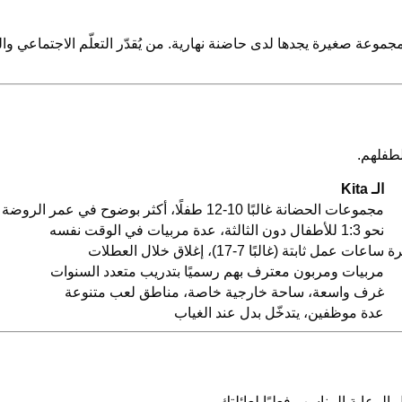
صغيرة يجدها لدى حاضنة نهارية. من يُقدّر التعلّم الاجتماعي والعروض التربو
طفلهم.
الـ Kita
مجموعات الحضانة غالبًا 10-12 طفلًا، أكثر بوضوح في عمر الروضة
نحو 1:3 للأطفال دون الثالثة، عدة مربيات في الوقت نفسه
رة
ساعات عمل ثابتة (غالبًا 7-17)، إغلاق خلال العطلات
مربيات ومربون معترف بهم رسميًا بتدريب متعدد السنوات
غرف واسعة، ساحة خارجية خاصة، مناطق لعب متنوعة
عدة موظفين، يتدخّل بدل عند الغياب
رعاية المناسب فعليًا لعائلتك.