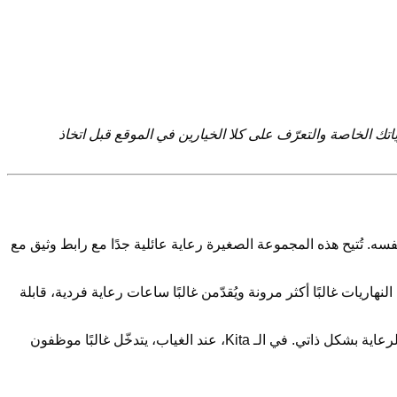
ة. المهم هو معرفة أولوياتك الخاصة والتعرّف على كلا الخيارين في الموقع قبل اتخاذ
 تُتيح هذه المجموعة الصغيرة رعاية عائلية جدًا مع رابط وثيق مع
 تُغلق خلال فترات العطلات. الحاضنات النهاريات غالبًا أكثر مرونة ويُقدّمن غالبًا ساعات رعاية فردية، قابلة
بما أن الرعاية عند حاضنة نهارية تعتمد على شخص واحد، يجب في حالة المرض تنظيم بدل أو تدبير الرعاية بشكل ذاتي. في الـ Kita، عند الغياب، يتدخّل غالبًا موظفون