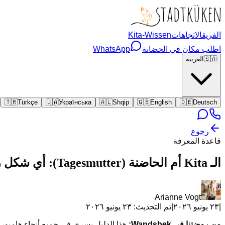
الفريق
الاتجاهات
Kita-Wissen
اطلب مكان في الحضانة
WhatsApp
🇸🇦
العربية
🇹🇷
Türkçe
🇺🇦
Українська
🇦🇱
Shqip
🇬🇧
English
🇩🇪
Deutsch
رجوع
قاعدة المعرفة
الـ Kita أم الحاضنة (Tagesmutter): أي شكل رعاية أنسب؟ · Mühle, Wandsbek
Arianne Vogt
|
٢٣ يونيو ٢٠٢٦
|
تم التحديث:
٢٣ يونيو ٢٠٢٦
من روضتنا في Wandsbek:
هذا الدليل يسري في جميع أنحاء هامبورغ. للعائلات في Wandsbek وما حولها، نحن – روضة الطبيعة Stadtküken Mühle ف