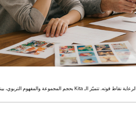
الـ Kita أم الحاضنة (Tagesmutter) – لكل شكل من أشكال الرعاية نقاط قوته