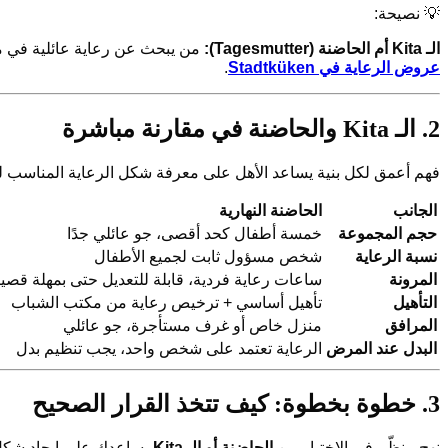
💡 نصيحة:
الـ Kita أم الحاضنة (Tagesmutter):
من يبحث عن رعاية عائلية في مجموعة 
عروض الرعاية في Stadtküken
.
2. الـ Kita والحاضنة في مقارنة مباشرة
فهم أعمق لكل بنية يساعد الأهل على معرفة شكل الرعاية المناسب ل
الجانب
الحاضنة النهارية
حجم المجموعة
خمسة أطفال كحد أقصى، جو عائلي جدًا
نسبة الرعاية
شخص مسؤول ثابت لجميع الأطفال
المرونة
ساعات رعاية فردية، قابلة للتعديل حتى بمهلة قصي
التأهيل
تأهيل أساسي + ترخيص رعاية من مكتب الشباب
المرافق
منزل خاص أو غرف مستأجرة، جو عائلي
البدل عند المرض
الرعاية تعتمد على شخص واحد، يجب تنظيم بدل
3. خطوة بخطوة: كيف تتخذ القرار الصحيح
نهج منظّم في الاختيار بين
الحاضنة أو الـ Kita
يساعدك على إيجاد شكل ال