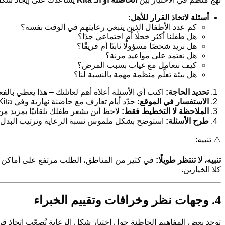
أسئلة لاتخاذ القرار للأهل:
كم عدد الأطفال الذين ينبغي رعايتهم في الوقت نفسه؟
هل طفلنا أكثر خجلًا أم اجتماعي جدًا؟
هل نريد شخصًا مسؤولًا ثابتًا أم فريقًا؟
هل نعتمد على مواعيد مرنة؟
كيف نتعامل مع غياب بسبب المرض؟
هل بيئة تعلّم منظمة مهمة بالنسبة لنا؟
تحديد الحاجة:
اكتب أي الأسئلة أعلاه أهم لعائلتك – هذا يعطي بالفعل تو
الاستفسار في الموقع:
حدّد أيام تعارف مع حاضنة نهارية وفي Kita قريبة منك على حدّ سواء.
الملاحظة لا التخطيط فقط:
لاحظ أين يشعر طفلك تلقائيًا بمزيد م
طرح الأسئلة:
استوضح بشكل ملموس نسبة الرعاية وترتيب البدل 
⚠️ تنبيه:
تنبيه، لا تنتظر طويلًا:
كلا الخيارين.
4. وجهات نظر وخرافات وتقييم الخبراء
توجد بعض المفاهيم الخاطئة حول اختيار شكل الرعاية تُصعّب اتخاذ 