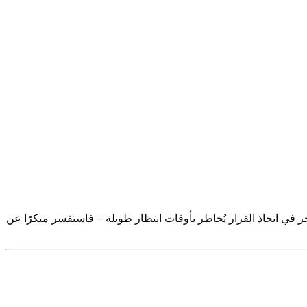
اريات على حدّ سواء. من يتأخر في اتخاذ القرار يُخاطر بأوقات انتظار طويلة – فاستفسر مبكرًا عن