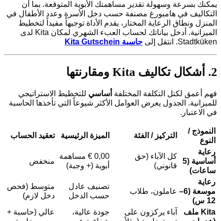
يمكنك بسرعة وسهولة تقدير مساهمتك الأبوية المتوقعة. بما أن
التكاليف في هامبورغ مصنفة حسب دخل الأسرة وعدد الأطفال في
المنزل ونطاق الرعاية المختار، يقدم الأداة توجيهاً مفيداً لتخطيط
الميزانية. أدخل بياناتك لحساب العبء الشهري لمكان Kita لدى
Stadtküken. انتقل إلى
حاسبة Kita Gutschein
2. أشكال تكاليف Kita ومقارنتها
فهم أعمق لكتل التكلفة المختلفة
أساسي
للتخطيط الاستراتيجي
للميزانية. الجدول يعرض العوامل الأكثر شيوعاً التي تأخذها الحاسبة
في الاعتبار.
النموذج /
التركيز / الفئة
الميزة الرئيسية
تعقيد الحساب
النوع
رعاية
كل الآباء (حق
0,00 € مساهمة
أساسية (5
منخفض
قانوني)
أبوية (+ وجبة)
ساعات)
رعاية
تصنيف عادل
متوسط (فحص
موسعة (6–
عاملون، طلاب
حسب الدخل
دخل لازم)
12 س)
Kita ملف
آباء يركزون على
جودة عالية،
عالي (حاسبة +