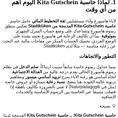
1. لماذا حاسبة Kita Gutschein اليوم أهم
من أي وقت
لآباء هامبورغ وآباء مستقبليين
ثقة التخطيط المالي
عامل حاسم.
حاسبة Kita-Gutschein المدمجة من Stadtküken
تعكس منطق
رسوم هامبورغ وتساعدك على وضع حساب المنزل الشهري
بموثوقية
. بما أن تكاليف الرعاية في هامبورغ تعتمد بشدة على
الوضع الفردي، يحميك الحساب المبكر من مفاجآت مالية عند البحث
عن رعاية مناسبة — مثلاً لدى Stadtküken.
التطور والاتجاهات
بينما جداول رسوم جامدة سابقاً سببت ارتباكاً،
سلم الدخل
في نظام
رسوم هامبورغ الحالي يقدم درجة عالية من
العدالة الاجتماعية
.
اتجاه أساسي هو رغبة الآباء بمزج
تزويد أساسي ميسور
ومفاهيم
تربوية عالية الجودة. هنا يتضح:
نسبة رعاية
ممتازة أو عروض خاصة
(مثل في Naturpädagogik) لا تعني بالضرورة تكاليف باهظة إذا
فصلت مسبقاً عبر الحاسبة بين الرسوم الأساسية والخدمات
الإضافية.
💡 نصيحة:
حاسبة Kita Gutschein:
بـ
حاسبة Kita Gutschein
المدمجة لدينا