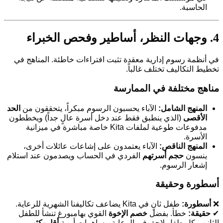
الحاسبة.
4. وجهات النظر، أساطير وفحص الخبراء
في أنظمة رسوم إدارية معقدة تثبت افتراءات خاطئة. المناهج في
تخطيط التكاليف تختلف غالباً.
مناهج مختلفة في الممارسة
المنهج الشامل:
الآباء يحسبون الرسوم مبكراً، يتحققون من
الحد
الأقصى
(الذي ينطبق فقط عند دخل أسرة عالٍ جداً) ويخططون
مدفوعات طوعية لملفات Kita خاصة مباشرة في ميزانية
الأسرة.
المنهج الناقص:
الآباء يعتمدون على إشاعات عائلات أخرى،
ينسون
حجم أسرتهم
الفردي في الحساب ويصدمون عند استلام
إشعار الرسوم.
أسطورة وحقيقة
❌
أسطورة:
طفل ثانٍ في Kita يضاعف تكاليفنا الشهرية للرعاية.
✔
حقيقة:
خطأ. بفضل
خصم الإخوة
القوي بهامبورغ تنشأ للطفل
الثاني وكل طفل لاحق في الرعاية مساهمات أبوية
أقل بكثير
.