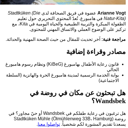
Arianne Vogt
عضوة في فريق الصحافة لدى
Stadtküken (Die
Natur-Kita)
في هامبورغ. تُعدّ المحتوى التحريري حول تعليم
الطفولة المبكرة والتربية الطبيعية والحياة اليومية في Kita، مع
تركيز على الوضوح العملي والاتساق المهني للمحتوى.
مراجعة فنية:
آخر تحديث للمقال من حيث الصحة المهنية والحداثة.
مصادر وقراءة إضافية
قانون رعاية الأطفال بهامبورغ (KiBeG) ونظام رسوم هامبورغ
الحالي
بوابة الخدمة الرسمية لمدينة هامبورغ الحرة والهانزية (السلطة
الاجتماعية)
هل تبحثون عن مكان في روضة في
Wandsbek؟
هل ترغبون في رعاية طفلكم في Wandsbek أو حيّ مجاور؟ في
روضة Stadtküken Mühle (Ölmühlenweg 33B، Hamburg)
يسعدنا تقديم المشورة لكم شخصياً.
تواصلوا معنا
.