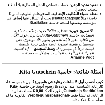
تعقيد تحديد الدخل:
حساب «صافي الدخل المعدّل» بلا أخطاء
يتطلب تحضيراً.
نقطة عمياء للتكاليف الإضافية:
المدفوعات الطوعية لـ Kita
خاصة (مثلاً Naturpädagogik) يجب أن تسأل عنها
إضافياً
في
المؤسسة وتضيفها لنتيجة حاسبة Stadtküken.
💬
تصريح خبيرة:
«تنظيم Kita الحديث يتطلب شفافية
اقتصادية. حاسبة Kita-Gutschein لدينا تزيل خوف الآباء
من تكاليف غير قابلة للتقدير. يظهر ذلك بوضوح: حتى
مؤسسات بتغذية عضوية عالية وملف تربية طبيعية
ليست ترفاً بل ميسورة لـ
وسط المجتمع
— إذا حُسبت
الميزانية في الوقت المناسب وبشكل صحيح.»
–
Arianne Vogt
أسئلة شائعة: حاسبة Kita Gutschein
كيف أحسب أول 5 ساعات رعاية في هامبورغ؟
أول خمس ساعات
(الرعاية الأساسية) منذ الولادة
بلا رسوم أبوية
. في
حاسبة Kita-
Gutschein Stadtküken
يظهر ذلك كـ
0,00 €
مساهمة أبوية
للرعاية. قد تنشأ فقط
Verpflegungspauschale
القانونية ما لم
تنظم Kita خلاف ذلك.