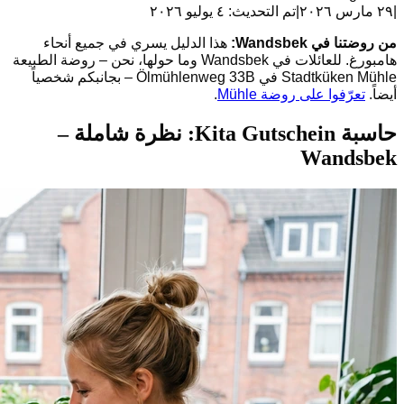
|
٢٩ مارس ٢٠٢٦
|
تم التحديث:
٤ يوليو ٢٠٢٦
من روضتنا في Wandsbek:
هذا الدليل يسري في جميع أنحاء
هامبورغ. للعائلات في Wandsbek وما حولها، نحن – روضة الطبيعة
Stadtküken Mühle في Ölmühlenweg 33B – بجانبكم شخصياً
أيضاً.
تعرّفوا على روضة Mühle
.
حاسبة Kita Gutschein: نظرة شاملة –
Wandsbek