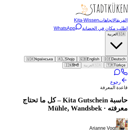
الفريق
الاتجاهات
Kita-Wissen
اطلب مكان في الحضانة
WhatsApp
🇸🇦
العربية
🇺🇦
Українська
🇦🇱
Shqip
🇬🇧
English
🇩🇪
Deutsch
Türkçe
🇹🇷
🇸🇦
العربية
हिन्दी
🇮🇳
رجوع
قاعدة المعرفة
حاسبة Kita Gutschein – كل ما تحتاج
معرفته · Mühle, Wandsbek
Arianne Vogt