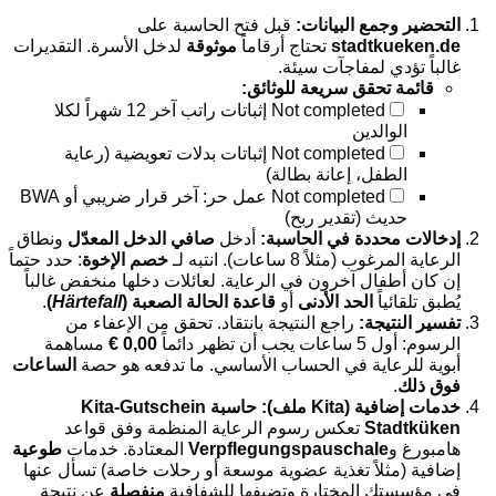
التحضير وجمع البيانات:
قبل فتح الحاسبة على
stadtkueken.de
تحتاج أرقاماً
موثوقة
لدخل الأسرة. التقديرات
غالباً تؤدي لمفاجآت سيئة.
قائمة تحقق سريعة للوثائق:
Not completed
إثباتات راتب آخر 12 شهراً لكلا
الوالدين
Not completed
إثباتات بدلات تعويضية (رعاية
الطفل، إعانة بطالة)
Not completed
عمل حر: آخر قرار ضريبي أو BWA
حديث (تقدير ربح)
إدخالات محددة في الحاسبة:
أدخل
صافي الدخل المعدّل
ونطاق
الرعاية المرغوب (مثلاً 8 ساعات). انتبه لـ
خصم الإخوة
: حدد حتماً
إن كان أطفال آخرون في الرعاية. لعائلات دخلها منخفض غالباً
يُطبق تلقائياً
الحد الأدنى
أو
قاعدة الحالة الصعبة (
Härtefall
)
.
تفسير النتيجة:
راجع النتيجة بانتقاد. تحقق من الإعفاء من
الرسوم: أول 5 ساعات يجب أن تظهر دائماً
0,00 €
مساهمة
أبوية للرعاية في الحساب الأساسي. ما تدفعه هو حصة
الساعات
فوق ذلك
.
خدمات إضافية (Kita ملف):
حاسبة Kita-Gutschein
Stadtküken
تعكس رسوم الرعاية المنظمة وفق قواعد
هامبورغ و
Verpflegungspauschale
المعتادة. خدمات
طوعية
إضافية (مثلاً تغذية عضوية موسعة أو رحلات خاصة) تسأل عنها
في مؤسستك المختارة وتضيفها للشفافية
منفصلة
عن نتيجة