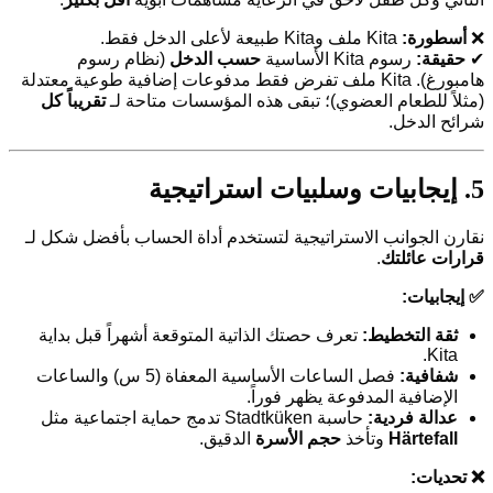
❌
أسطورة:
Kita ملف وKita طبيعة لأعلى الدخل فقط.
✔
حقيقة:
رسوم Kita الأساسية
حسب الدخل
(نظام رسوم
هامبورغ). Kita ملف تفرض فقط مدفوعات إضافية طوعية معتدلة
(مثلاً للطعام العضوي)؛ تبقى هذه المؤسسات متاحة لـ
تقريباً كل
شرائح الدخل.
5. إيجابيات وسلبيات استراتيجية
نقارن الجوانب الاستراتيجية لتستخدم أداة الحساب بأفضل شكل لـ
قرارات عائلتك
.
✅ إيجابيات:
ثقة التخطيط:
تعرف حصتك الذاتية المتوقعة أشهراً قبل بداية
Kita.
شفافية:
فصل الساعات الأساسية المعفاة (5 س) والساعات
الإضافية المدفوعة يظهر فوراً.
عدالة فردية:
حاسبة Stadtküken تدمج حماية اجتماعية مثل
Härtefall
وتأخذ
حجم الأسرة
الدقيق.
❌ تحديات: