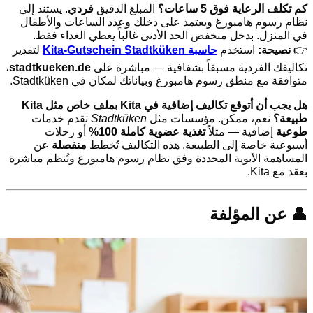
كم تكلف الرعاية فوق 5 ساعات؟
المبلغ الدقيق
فردي
. يستند إلى
نظام رسوم هامبورغ ويعتمد على دخلك وعدد الساعات والأطفال
في المنزل. بدخل منخفض الحد الأدنى غالباً يغطي الغداء فقط.
👉
نصيحة:
استخدم
حاسبة Kita-Gutschein Stadtküken
لتقدير
تكاليفك الفردية مسبقاً بشفافية — مباشرة على
stadtkueken.de
،
متوافقة مع منطق رسوم هامبورغ وبياناتك لمكان في Stadtküken.
هل يجب أن أتوقع تكاليف إضافية في Kita بملف خاص مثل Kita
طبيعة؟
نعم، ممكن. مؤسسات مثل
Stadtküken
تقدم خدمات
طوعية
إضافية — مثلاً
تغذية عضوية كاملة 100%
أو رحلات
أسبوعية خاصة إلى الطبيعة. هذه التكاليف تُخطط
منفصلة
عن
المساهمة الأبوية المحددة وفق نظام رسوم هامبورغ وتُنظم مباشرة
بعقد مع Kita.
👤 عن المؤلفة